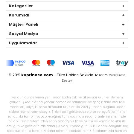
Kategoriler
Kurumsal
Müşteri Paneli
Sosyal Medya
Uygulamalar
© 2021
koprinaco.com
- Tüm Hakları Saklıdır.
Tasarım:
WordPress
Destek
Her gün güncellenen yeni sezon kadın takı ve aksesuar ürünleri ile hem
çalışan iş kadınlarına yönelik hemde ev hanımları ve genç kızlara özel takı
modelleri, kolye, küpe ve aksesuar ürünleri ile 2021 yılından bugüne kadar
sizlere hizmet vermekteyiz. Sizleri zarif gösterecek elbise ve kıyafetleriniz ile
rahatlıkla kombin yapabileceğiniz tüm kadın aksesuar ürünlerini sitemizde
bulabilirsiniz. Sitemizden satın alacağınız kolye, yüzük ve kombin takılar ile
özel gün ve gecelerinizde daha şık olabilir yada günlük kullanabileceğiniz saç
aksesuarları ile kendinizi daha rahat hissedebilirsiniz. Stoklarımızda hem en