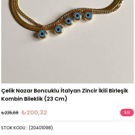
Çelik Nazar Boncuklu İtalyan Zincir İkili Birleşik
Kombin Bileklik (23 Cm)
₺200,32
₺235,68
%
15
İndirim
STOK KODU
(20401098)