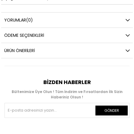
YORUMLAR
(0)
ÖDEME SEÇENEKLERI
ÜRÜN ÖNERILERI
BIZDEN HABERLER
Bültenimize Üye Olun ! Tüm İndirim ve Fırsatlardan İlk Sizin
Haberiniz Olsun !
GÖNDER