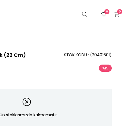
0
0
lik (22 Cm)
STOK KODU
(20401601)
%
15
İndirim
ün stoklarımızda kalmamıştır.