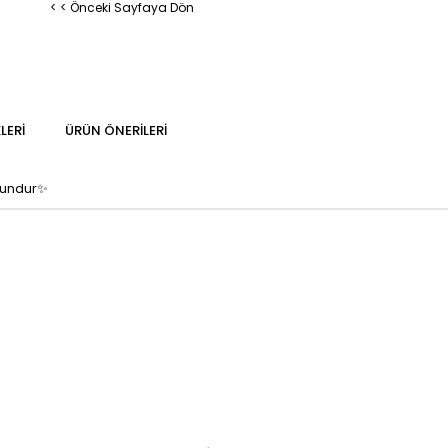
< < Önceki Sayfaya Dön
LERI
ÜRÜN ÖNERILERI
ygundur✨