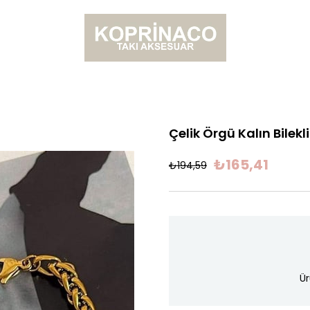
Çelik Örgü Kalın Bilek
₺165,41
₺194,59
Ür