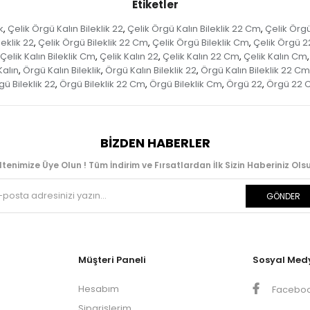
Etiketler
k
Çelik Örgü Kalın Bileklik 22
Çelik Örgü Kalın Bileklik 22 Cm
Çelik Örgü
,
,
,
leklik 22
Çelik Örgü Bileklik 22 Cm
Çelik Örgü Bileklik Cm
Çelik Örgü 2
,
,
,
Çelik Kalın Bileklik Cm
Çelik Kalın 22
Çelik Kalın 22 Cm
Çelik Kalın Cm
,
,
,
,
Kalın
Örgü Kalın Bileklik
Örgü Kalın Bileklik 22
Örgü Kalın Bileklik 22 Cm
,
,
,
ü Bileklik 22
Örgü Bileklik 22 Cm
Örgü Bileklik Cm
Örgü 22
Örgü 22 
,
,
,
,
BIZDEN HABERLER
ltenimize Üye Olun ! Tüm İndirim ve Fırsatlardan İlk Sizin Haberiniz Olsu
GÖNDER
Müşteri Paneli
Sosyal Med
Hesabım
Facebo
Siparişlerim