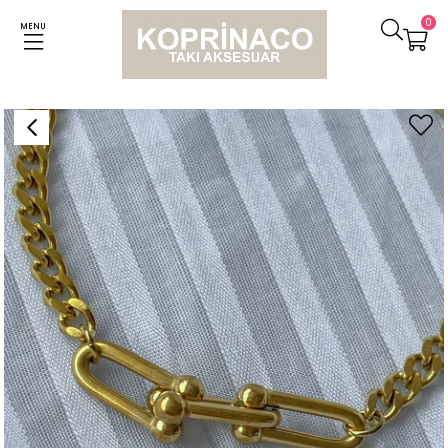
0
MENU
Anasayfa
Bileklikler
Çelik Ortası Tiffany Göbekli Bileklik (23 Cm)