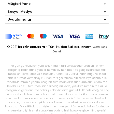
Müşteri Paneli
Sosyal Medya
Uygulamalar
© 2021
koprinaco.com
- Tüm Hakları Saklıdır.
Tasarım:
WordPress
Destek
Her gün güncellenen yeni sezon kadın takı ve aksesuar ürünleri ile hem
çalışan iş kadınlarına yönelik hemde ev hanımları ve genç kızlara özel takı
modelleri, kolye, küpe ve aksesuar ürünleri ile 2021 yılından bugüne kadar
sizlere hizmet vermekteyiz. Sizleri zarif gösterecek elbise ve kıyafetleriniz ile
rahatlıkla kombin yapabileceğiniz tüm kadın aksesuar ürünlerini sitemizde
bulabilirsiniz. Sitemizden satın alacağınız kolye, yüzük ve kombin takılar ile
özel gün ve gecelerinizde daha şık olabilir yada günlük kullanabileceğiniz saç
aksesuarları ile kendinizi daha rahat hissedebilirsiniz. Stoklarımızda hem en
son trend takı modelleri hemde bayan aksesuar ürünlerine yer verilmektedir,
ayrıca çok yakında en şık bayan aksesuar modelleri de Koprinaco'da yer
bulacaktır. Öncelikli olarak müşteri memnuniyetini ön planda tutan Koprinaco,
sizlere daha iyi hizmet sunabilmek adına hızlı kargo ve güvenilir alışverişi