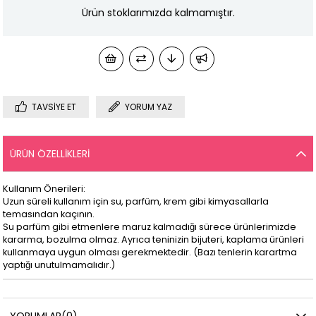
Ürün stoklarımızda kalmamıştır.
TAVSIYE ET
YORUM YAZ
ÜRÜN ÖZELLIKLERI
Kullanım Önerileri:
Uzun süreli kullanım için su, parfüm, krem gibi kimyasallarla
temasından kaçının.
Su parfüm gibi etmenlere maruz kalmadığı sürece ürünlerimizde
kararma, bozulma olmaz. Ayrıca teninizin bijuteri, kaplama ürünleri
kullanmaya uygun olması gerekmektedir. (Bazı tenlerin karartma
yaptığı unutulmamalıdır.)
YORUMLAR
(0)