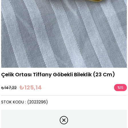
Çelik Ortası Tiffany Göbekli Bileklik (23 Cm)
₺125,14
₺147,22
%
15
İndirim
STOK KODU
(2023296)