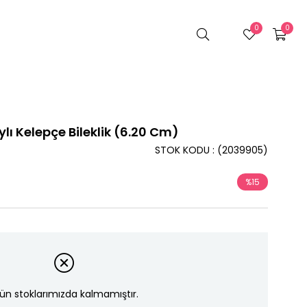
0
0
lı Kelepçe Bileklik (6.20 Cm)
STOK KODU
(2039905)
%
15
İndirim
ün stoklarımızda kalmamıştır.