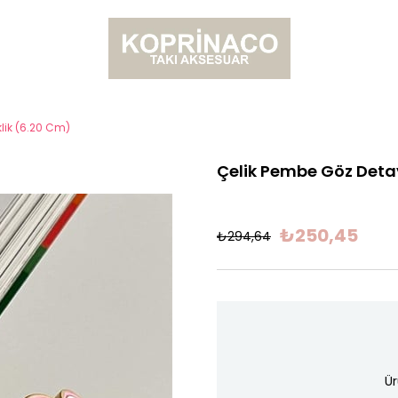
klik (6.20 Cm)
Çelik Pembe Göz Detay
₺250,45
₺294,64
Ür