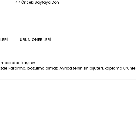
< < Önceki Sayfaya Dön
LERI
ÜRÜN ÖNERILERI
temasından kaçının.
mizde kararma, bozulma olmaz. Ayrıca teninizin bijuteri, kaplama ürün