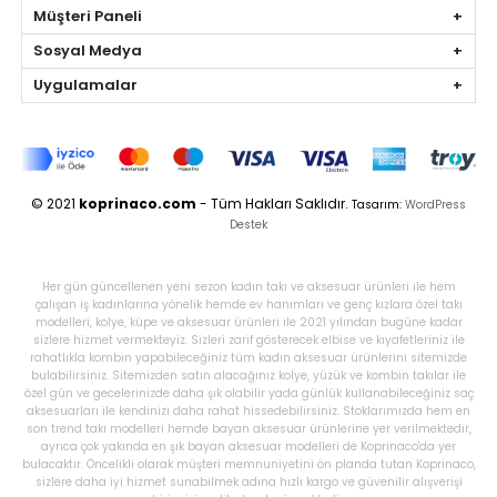
Müşteri Paneli
Sosyal Medya
Uygulamalar
© 2021
koprinaco.com
- Tüm Hakları Saklıdır.
Tasarım:
WordPress
Destek
Her gün güncellenen yeni sezon kadın takı ve aksesuar ürünleri ile hem
çalışan iş kadınlarına yönelik hemde ev hanımları ve genç kızlara özel takı
modelleri, kolye, küpe ve aksesuar ürünleri ile 2021 yılından bugüne kadar
sizlere hizmet vermekteyiz. Sizleri zarif gösterecek elbise ve kıyafetleriniz ile
rahatlıkla kombin yapabileceğiniz tüm kadın aksesuar ürünlerini sitemizde
bulabilirsiniz. Sitemizden satın alacağınız kolye, yüzük ve kombin takılar ile
özel gün ve gecelerinizde daha şık olabilir yada günlük kullanabileceğiniz saç
aksesuarları ile kendinizi daha rahat hissedebilirsiniz. Stoklarımızda hem en
son trend takı modelleri hemde bayan aksesuar ürünlerine yer verilmektedir,
ayrıca çok yakında en şık bayan aksesuar modelleri de Koprinaco'da yer
bulacaktır. Öncelikli olarak müşteri memnuniyetini ön planda tutan Koprinaco,
sizlere daha iyi hizmet sunabilmek adına hızlı kargo ve güvenilir alışverişi