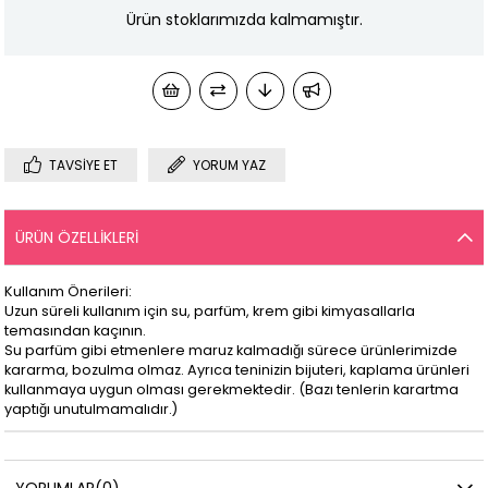
Ürün stoklarımızda kalmamıştır.
TAVSIYE ET
YORUM YAZ
ÜRÜN ÖZELLIKLERI
Kullanım Önerileri:
Uzun süreli kullanım için su, parfüm, krem gibi kimyasallarla
temasından kaçının.
Su parfüm gibi etmenlere maruz kalmadığı sürece ürünlerimizde
kararma, bozulma olmaz. Ayrıca teninizin bijuteri, kaplama ürünleri
kullanmaya uygun olması gerekmektedir. (Bazı tenlerin karartma
yaptığı unutulmamalıdır.)
YORUMLAR
(0)