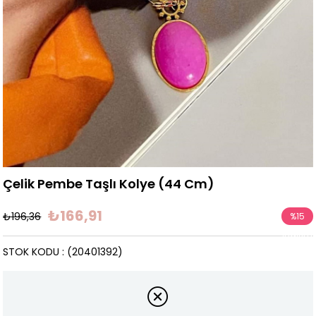
Çelik Pembe Taşlı Kolye (44 Cm)
₺166,91
₺196,36
%
15
İndirim
STOK KODU
(20401392)