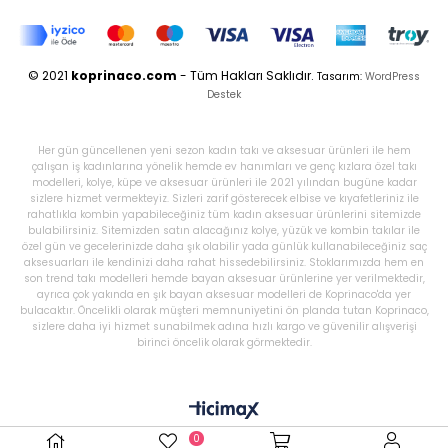
© 2021
koprinaco.com
- Tüm Hakları Saklıdır.
Tasarım:
WordPress
Destek
Her gün güncellenen yeni sezon kadın takı ve aksesuar ürünleri ile hem
çalışan iş kadınlarına yönelik hemde ev hanımları ve genç kızlara özel takı
modelleri, kolye, küpe ve aksesuar ürünleri ile 2021 yılından bugüne kadar
sizlere hizmet vermekteyiz. Sizleri zarif gösterecek elbise ve kıyafetleriniz ile
rahatlıkla kombin yapabileceğiniz tüm kadın aksesuar ürünlerini sitemizde
bulabilirsiniz. Sitemizden satın alacağınız kolye, yüzük ve kombin takılar ile
özel gün ve gecelerinizde daha şık olabilir yada günlük kullanabileceğiniz saç
aksesuarları ile kendinizi daha rahat hissedebilirsiniz. Stoklarımızda hem en
son trend takı modelleri hemde bayan aksesuar ürünlerine yer verilmektedir,
ayrıca çok yakında en şık bayan aksesuar modelleri de Koprinaco'da yer
bulacaktır. Öncelikli olarak müşteri memnuniyetini ön planda tutan Koprinaco,
sizlere daha iyi hizmet sunabilmek adına hızlı kargo ve güvenilir alışverişi
birinci öncelik olarak görmektedir.
0