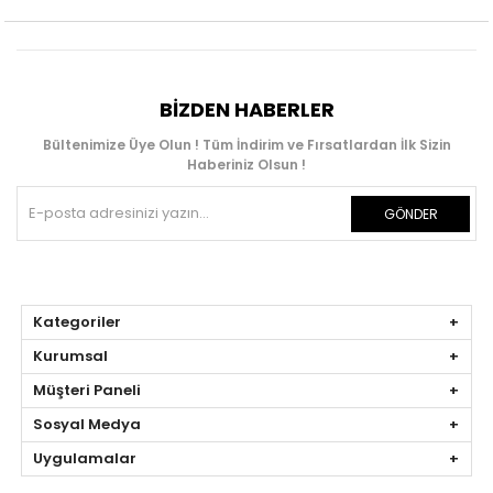
BIZDEN HABERLER
Bültenimize Üye Olun ! Tüm İndirim ve Fırsatlardan İlk Sizin
Haberiniz Olsun !
GÖNDER
Kategoriler
Kurumsal
Müşteri Paneli
Sosyal Medya
Uygulamalar