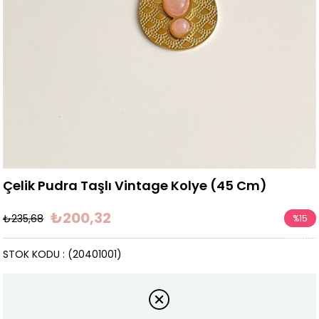
Çelik Pudra Taşlı Vintage Kolye (45 Cm)
₺200,32
₺235,68
%
15
İndirim
STOK KODU
(20401001)