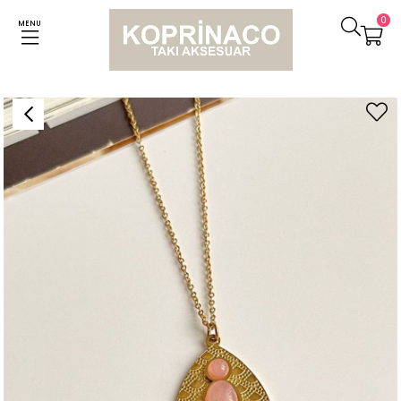
0
MENU
Anasayfa
Kolyeler
Çelik Pudra Taşlı Vintage Kolye (45 Cm)