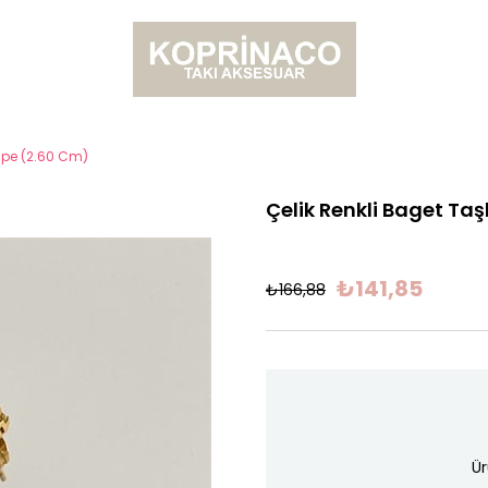
Küpe (2.60 Cm)
Çelik Renkli Baget Taş
₺141,85
₺166,88
Ür