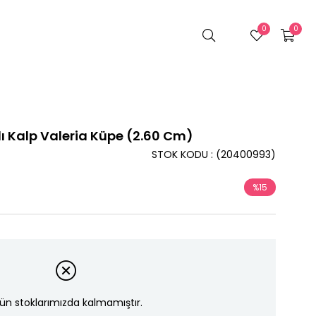
0
0
lı Kalp Valeria Küpe (2.60 Cm)
STOK KODU
(20400993)
%
15
İndirim
ün stoklarımızda kalmamıştır.