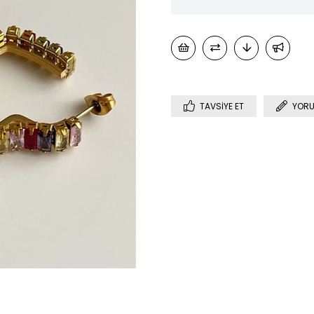
TAVSIYE ET
YORU