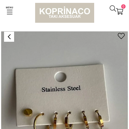
0
MENU
Anasayfa
Küpeler
Çelik Renkli Taşlı Altılı Küpe Seti (3 Cm)