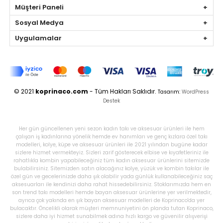
Müşteri Paneli
Sosyal Medya
Uygulamalar
© 2021
koprinaco.com
- Tüm Hakları Saklıdır.
Tasarım:
WordPress
Destek
Her gün güncellenen yeni sezon kadın takı ve aksesuar ürünleri ile hem
çalışan iş kadınlarına yönelik hemde ev hanımları ve genç kızlara özel takı
modelleri, kolye, küpe ve aksesuar ürünleri ile 2021 yılından bugüne kadar
sizlere hizmet vermekteyiz. Sizleri zarif gösterecek elbise ve kıyafetleriniz ile
rahatlıkla kombin yapabileceğiniz tüm kadın aksesuar ürünlerini sitemizde
bulabilirsiniz. Sitemizden satın alacağınız kolye, yüzük ve kombin takılar ile
özel gün ve gecelerinizde daha şık olabilir yada günlük kullanabileceğiniz saç
aksesuarları ile kendinizi daha rahat hissedebilirsiniz. Stoklarımızda hem en
son trend takı modelleri hemde bayan aksesuar ürünlerine yer verilmektedir,
ayrıca çok yakında en şık bayan aksesuar modelleri de Koprinaco'da yer
bulacaktır. Öncelikli olarak müşteri memnuniyetini ön planda tutan Koprinaco,
sizlere daha iyi hizmet sunabilmek adına hızlı kargo ve güvenilir alışverişi