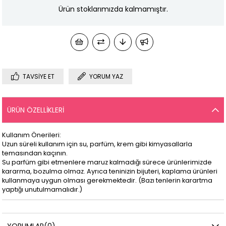
Ürün stoklarımızda kalmamıştır.
TAVSIYE ET
YORUM YAZ
ÜRÜN ÖZELLIKLERI
Kullanım Önerileri:
Uzun süreli kullanım için su, parfüm, krem gibi kimyasallarla
temasından kaçının.
Su parfüm gibi etmenlere maruz kalmadığı sürece ürünlerimizde
kararma, bozulma olmaz. Ayrıca teninizin bijuteri, kaplama ürünleri
kullanmaya uygun olması gerekmektedir. (Bazı tenlerin karartma
yaptığı unutulmamalıdır.)
YORUMLAR
(0)