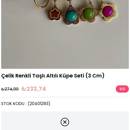
Çelik Renkli Taşlı Altılı Küpe Seti (3 Cm)
₺233,74
₺274,99
%
15
İndirim
STOK KODU
(20401293)