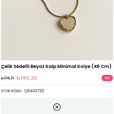
Çelik Sedefli Beyaz Kalp Minimal Kolye (46 Cm)
₺150,20
₺176,71
%
15
İndirim
STOK KODU
(20402721)