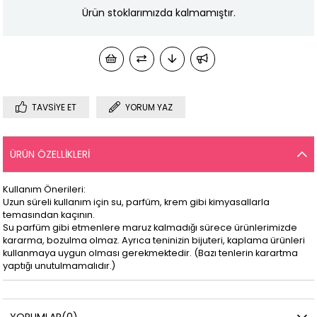
Ürün stoklarımızda kalmamıştır.
TAVSIYE ET
YORUM YAZ
ÜRÜN ÖZELLIKLERI
Kullanım Önerileri:
Uzun süreli kullanım için su, parfüm, krem gibi kimyasallarla
temasından kaçının.
Su parfüm gibi etmenlere maruz kalmadığı sürece ürünlerimizde
kararma, bozulma olmaz. Ayrıca teninizin bijuteri, kaplama ürünleri
kullanmaya uygun olması gerekmektedir. (Bazı tenlerin karartma
yaptığı unutulmamalıdır.)
YORUMLAR
(0)