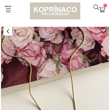
0
MENU
Anasayfa
Kolyeler
Çelik Sedefli Beyaz Kalp Minimal Kolye (46 Cm)