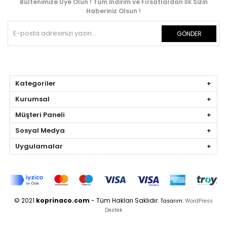
Bültenimize Üye Olun ! Tüm İndirim ve Fırsatlardan İlk Sizin
Haberiniz Olsun !
GÖNDER
Kategoriler
Kurumsal
Müşteri Paneli
Sosyal Medya
Uygulamalar
© 2021
koprinaco.com
- Tüm Hakları Saklıdır.
Tasarım:
WordPress
Destek