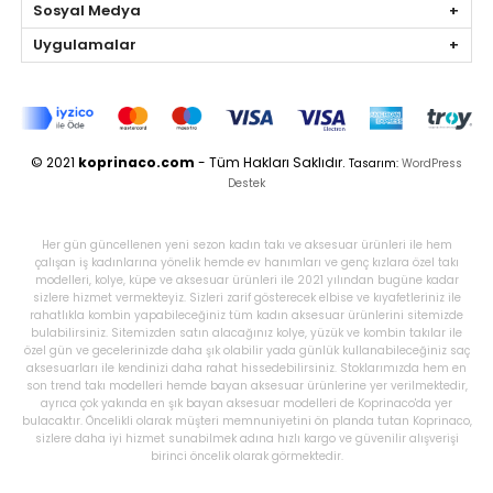
Sosyal Medya
Uygulamalar
© 2021
koprinaco.com
- Tüm Hakları Saklıdır.
Tasarım:
WordPress
Destek
Her gün güncellenen yeni sezon kadın takı ve aksesuar ürünleri ile hem
çalışan iş kadınlarına yönelik hemde ev hanımları ve genç kızlara özel takı
modelleri, kolye, küpe ve aksesuar ürünleri ile 2021 yılından bugüne kadar
sizlere hizmet vermekteyiz. Sizleri zarif gösterecek elbise ve kıyafetleriniz ile
rahatlıkla kombin yapabileceğiniz tüm kadın aksesuar ürünlerini sitemizde
bulabilirsiniz. Sitemizden satın alacağınız kolye, yüzük ve kombin takılar ile
özel gün ve gecelerinizde daha şık olabilir yada günlük kullanabileceğiniz saç
aksesuarları ile kendinizi daha rahat hissedebilirsiniz. Stoklarımızda hem en
son trend takı modelleri hemde bayan aksesuar ürünlerine yer verilmektedir,
ayrıca çok yakında en şık bayan aksesuar modelleri de Koprinaco'da yer
bulacaktır. Öncelikli olarak müşteri memnuniyetini ön planda tutan Koprinaco,
sizlere daha iyi hizmet sunabilmek adına hızlı kargo ve güvenilir alışverişi
birinci öncelik olarak görmektedir.