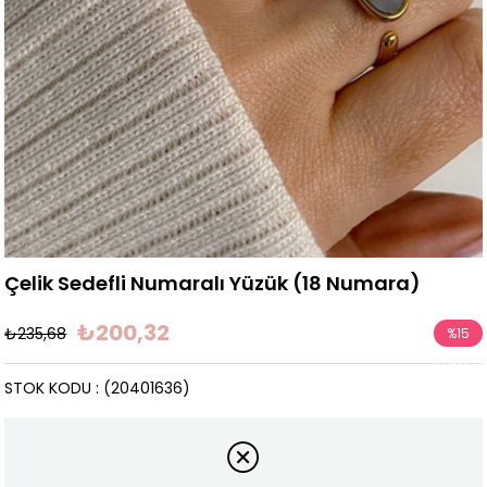
Çelik Sedefli Numaralı Yüzük (18 Numara)
₺200,32
₺235,68
%
15
İndirim
STOK KODU
(20401636)