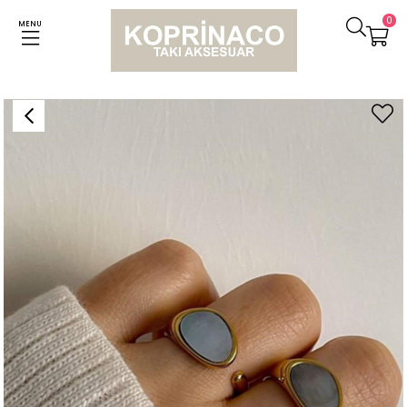
0
MENU
Anasayfa
Yüzükler
Çelik Sedefli Numaralı Yüzük (18 Numara)