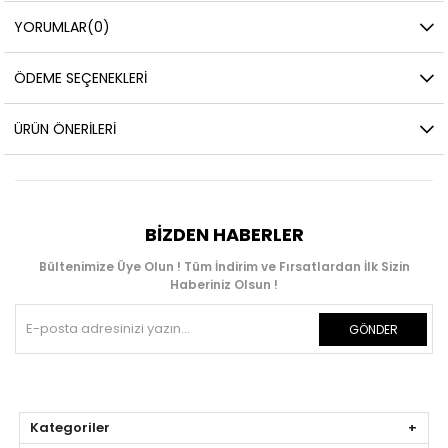
YORUMLAR
(0)
ÖDEME SEÇENEKLERI
ÜRÜN ÖNERILERI
BIZDEN HABERLER
Bültenimize Üye Olun ! Tüm İndirim ve Fırsatlardan İlk Sizin
Haberiniz Olsun !
GÖNDER
Kategoriler