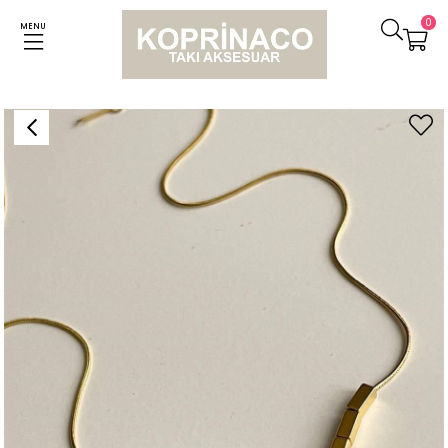
0
MENU
Anasayfa
Kolyeler
Çelik Siyah Küp Uçlu Marka Model Kolye (46 Cm)