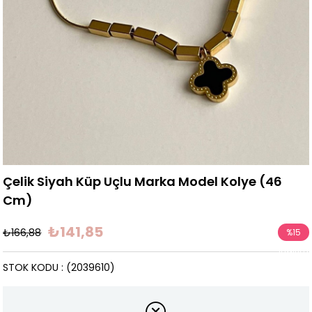
Çelik Siyah Küp Uçlu Marka Model Kolye (46
Cm)
₺141,85
₺166,88
%
15
İndirim
STOK KODU
(2039610)