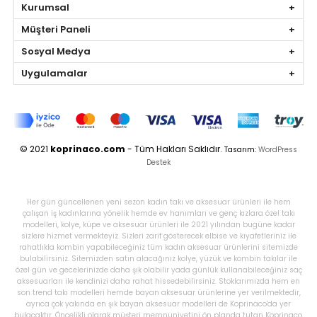
Kurumsal
Müşteri Paneli
Sosyal Medya
Uygulamalar
© 2021
koprinaco.com
- Tüm Hakları Saklıdır.
Tasarım:
WordPress
Destek
Her gün güncellenen yeni sezon kadın takı ve aksesuar ürünleri ile hem
çalışan iş kadınlarına yönelik hemde ev hanımları ve genç kızlara özel takı
modelleri, kolye, küpe ve aksesuar ürünleri ile 2021 yılından bugüne kadar
sizlere hizmet vermekteyiz. Sizleri zarif gösterecek elbise ve kıyafetleriniz ile
rahatlıkla kombin yapabileceğiniz tüm kadın aksesuar ürünlerini sitemizde
bulabilirsiniz. Sitemizden satın alacağınız kolye, yüzük ve kombin takılar ile
özel gün ve gecelerinizde daha şık olabilir yada günlük kullanabileceğiniz saç
aksesuarları ile kendinizi daha rahat hissedebilirsiniz. Stoklarımızda hem en
son trend takı modelleri hemde bayan aksesuar ürünlerine yer verilmektedir,
ayrıca çok yakında en şık bayan aksesuar modelleri de Koprinaco'da yer
bulacaktır. Öncelikli olarak müşteri memnuniyetini ön planda tutan Koprinaco,