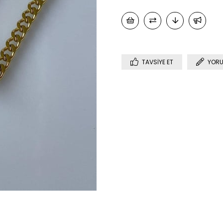
TAVSIYE ET
YORU