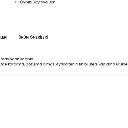
< < Önceki Sayfaya Dön
LERI
ÜRÜN ÖNERILERI
temasından kaçının.
mizde kararma, bozulma olmaz. Ayrıca teninizin bijuteri, kaplama ürün