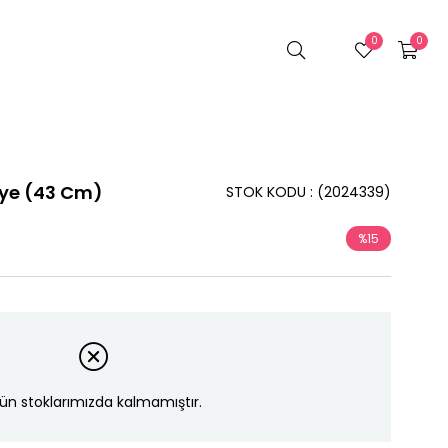
0
0
olye (43 Cm)
STOK KODU
(2024339)
%
15
İndirim
ün stoklarımızda kalmamıştır.