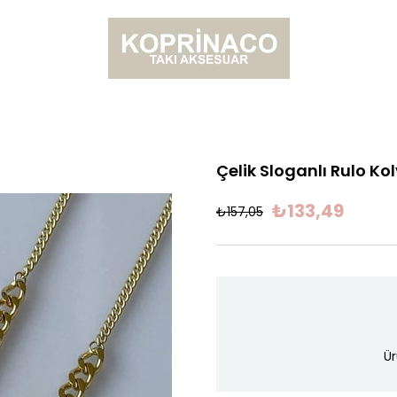
Çelik Sloganlı Rulo K
₺133,49
₺157,05
Ür