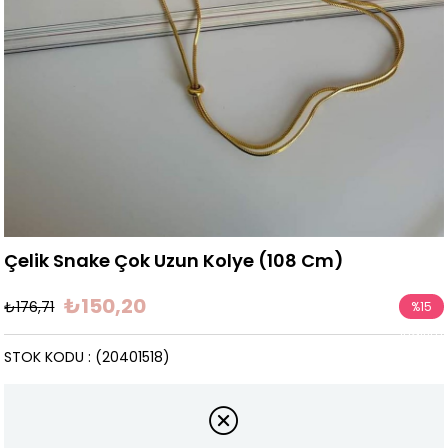
Çelik Snake Çok Uzun Kolye (108 Cm)
₺150,20
₺176,71
%
15
İndirim
STOK KODU
(20401518)