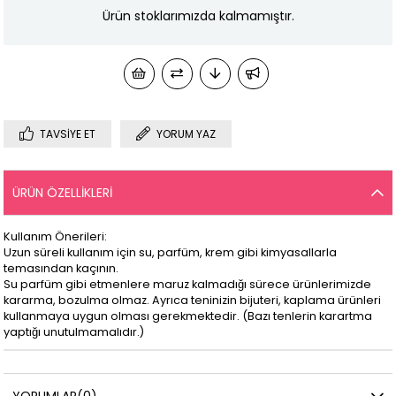
Ürün stoklarımızda kalmamıştır.
TAVSIYE ET
YORUM YAZ
ÜRÜN ÖZELLIKLERI
Kullanım Önerileri:
Uzun süreli kullanım için su, parfüm, krem gibi kimyasallarla
temasından kaçının.
Su parfüm gibi etmenlere maruz kalmadığı sürece ürünlerimizde
kararma, bozulma olmaz. Ayrıca teninizin bijuteri, kaplama ürünleri
kullanmaya uygun olması gerekmektedir. (Bazı tenlerin karartma
yaptığı unutulmamalıdır.)
YORUMLAR
(0)