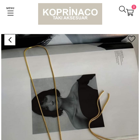
0
MENU
Anasayfa
Kolyeler
Çelik Snake Çok Uzun Kolye (108 Cm)