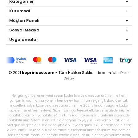
Kategoriler
Kurumsal
Müşteri Paneli
Sosyal Medya
Uygulamalar
© 2021
koprinaco.com
- Tüm Hakları Saklıdır.
Tasarım:
WordPress
Destek
Her gün güncellenen yeni sezon kadın takı ve aksesuar ürünleri ile hem
çalışan iş kadınlarına yönelik hemde ev hanımları ve genç kızlara özel takı
modelleri, kolye, küpe ve aksesuar ürünleri ile 2021 yılından bugüne kadar
sizlere hizmet vermekteyiz. Sizleri zarif gösterecek elbise ve kıyafetleriniz ile
rahatlıkla kombin yapabileceğiniz tüm kadın aksesuar ürünlerini sitemizde
bulabilirsiniz. Sitemizden satın alacağınız kolye, yüzük ve kombin takılar ile
özel gün ve gecelerinizde daha şık olabilir yada günlük kullanabileceğiniz saç
aksesuarları ile kendinizi daha rahat hissedebilirsiniz. Stoklarımızda hem en
son trend takı modelleri hemde bayan aksesuar ürünlerine yer verilmektedir,