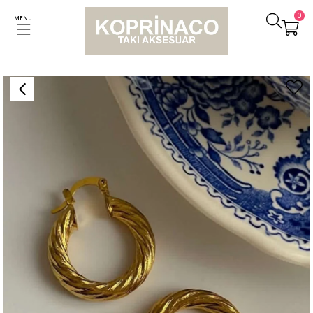
0
MENU
Anasayfa
Küpeler
Çelik Steel Halka Küpe (2.60 Cm)