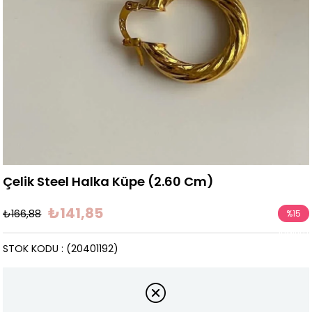
Çelik Steel Halka Küpe (2.60 Cm)
₺141,85
₺166,88
%
15
İndirim
STOK KODU
(20401192)