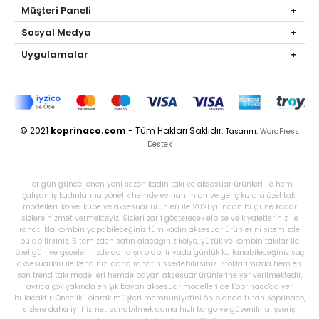
Müşteri Paneli
Sosyal Medya
Uygulamalar
© 2021
koprinaco.com
- Tüm Hakları Saklıdır.
Tasarım:
WordPress
Destek
Her gün güncellenen yeni sezon kadın takı ve aksesuar ürünleri ile hem
çalışan iş kadınlarına yönelik hemde ev hanımları ve genç kızlara özel takı
modelleri, kolye, küpe ve aksesuar ürünleri ile 2021 yılından bugüne kadar
sizlere hizmet vermekteyiz. Sizleri zarif gösterecek elbise ve kıyafetleriniz ile
rahatlıkla kombin yapabileceğiniz tüm kadın aksesuar ürünlerini sitemizde
bulabilirsiniz. Sitemizden satın alacağınız kolye, yüzük ve kombin takılar ile
özel gün ve gecelerinizde daha şık olabilir yada günlük kullanabileceğiniz saç
aksesuarları ile kendinizi daha rahat hissedebilirsiniz. Stoklarımızda hem en
son trend takı modelleri hemde bayan aksesuar ürünlerine yer verilmektedir,
ayrıca çok yakında en şık bayan aksesuar modelleri de Koprinaco'da yer
bulacaktır. Öncelikli olarak müşteri memnuniyetini ön planda tutan Koprinaco,
sizlere daha iyi hizmet sunabilmek adına hızlı kargo ve güvenilir alışverişi