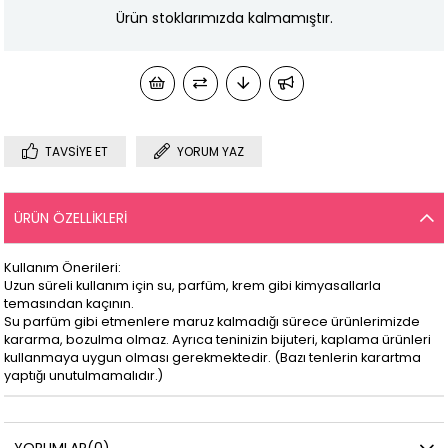
Ürün stoklarımızda kalmamıştır.
TAVSIYE ET
YORUM YAZ
ÜRÜN ÖZELLIKLERI
Kullanım Önerileri:
Uzun süreli kullanım için su, parfüm, krem gibi kimyasallarla
temasından kaçının.
Su parfüm gibi etmenlere maruz kalmadığı sürece ürünlerimizde
kararma, bozulma olmaz. Ayrıca teninizin bijuteri, kaplama ürünleri
kullanmaya uygun olması gerekmektedir. (Bazı tenlerin karartma
yaptığı unutulmamalıdır.)
YORUMLAR
(0)