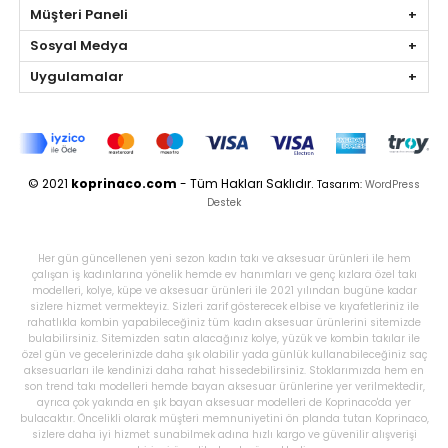
Müşteri Paneli
Sosyal Medya
Uygulamalar
© 2021
koprinaco.com
- Tüm Hakları Saklıdır.
Tasarım:
WordPress
Destek
Her gün güncellenen yeni sezon kadın takı ve aksesuar ürünleri ile hem
çalışan iş kadınlarına yönelik hemde ev hanımları ve genç kızlara özel takı
modelleri, kolye, küpe ve aksesuar ürünleri ile 2021 yılından bugüne kadar
sizlere hizmet vermekteyiz. Sizleri zarif gösterecek elbise ve kıyafetleriniz ile
rahatlıkla kombin yapabileceğiniz tüm kadın aksesuar ürünlerini sitemizde
bulabilirsiniz. Sitemizden satın alacağınız kolye, yüzük ve kombin takılar ile
özel gün ve gecelerinizde daha şık olabilir yada günlük kullanabileceğiniz saç
aksesuarları ile kendinizi daha rahat hissedebilirsiniz. Stoklarımızda hem en
son trend takı modelleri hemde bayan aksesuar ürünlerine yer verilmektedir,
ayrıca çok yakında en şık bayan aksesuar modelleri de Koprinaco'da yer
bulacaktır. Öncelikli olarak müşteri memnuniyetini ön planda tutan Koprinaco,
sizlere daha iyi hizmet sunabilmek adına hızlı kargo ve güvenilir alışverişi