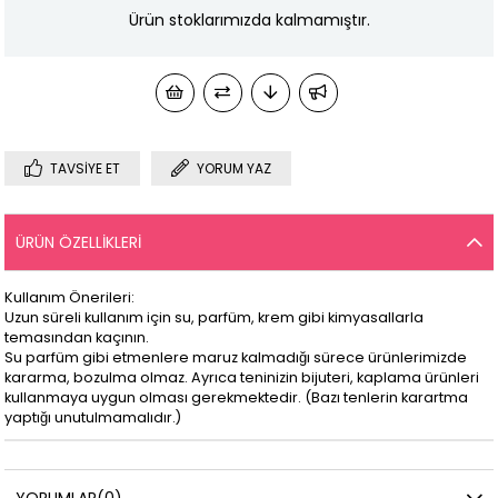
Ürün stoklarımızda kalmamıştır.
TAVSIYE ET
YORUM YAZ
ÜRÜN ÖZELLIKLERI
Kullanım Önerileri:
Uzun süreli kullanım için su, parfüm, krem gibi kimyasallarla
temasından kaçının.
Su parfüm gibi etmenlere maruz kalmadığı sürece ürünlerimizde
kararma, bozulma olmaz. Ayrıca teninizin bijuteri, kaplama ürünleri
kullanmaya uygun olması gerekmektedir. (Bazı tenlerin karartma
yaptığı unutulmamalıdır.)
YORUMLAR
(0)