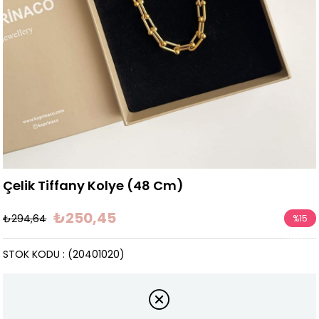
Çelik Tiffany Kolye (48 Cm)
₺250,45
₺294,64
%
15
İndirim
STOK KODU
(20401020)