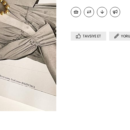
TAVSIYE ET
YORU