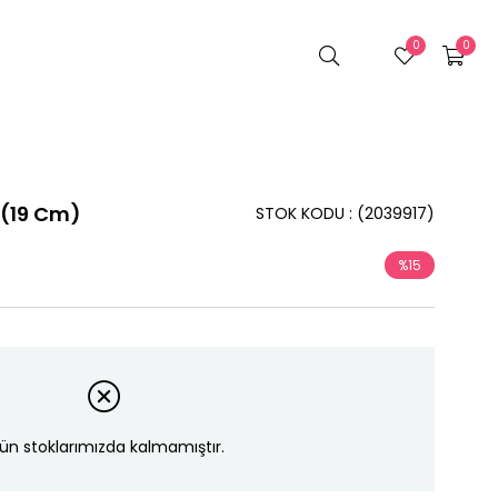
0
0
k (19 Cm)
STOK KODU
(2039917)
%
15
İndirim
ün stoklarımızda kalmamıştır.