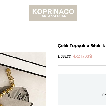
Çelik Topçuklu Bilekli
₺217,03
₺255,33
Ür