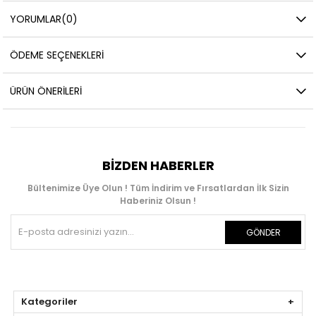
YORUMLAR
(0)
ÖDEME SEÇENEKLERI
ÜRÜN ÖNERILERI
BIZDEN HABERLER
Bültenimize Üye Olun ! Tüm İndirim ve Fırsatlardan İlk Sizin
Haberiniz Olsun !
GÖNDER
Kategoriler