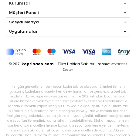
Kurumsal
Müşteri Paneli
Sosyal Medya
Uygulamalar
© 2021
koprinaco.com
- Tüm Hakları Saklıdır.
Tasarım:
WordPress
Destek
Her gün güncellenen yeni sezon kadın takı ve aksesuar ürünleri ile hem
çalışan iş kadınlarına yönelik hemde ev hanımları ve genç kızlara özel takı
modelleri, kolye, küpe ve aksesuar ürünleri ile 2021 yılından bugüne kadar
sizlere hizmet vermekteyiz. Sizleri zarif gösterecek elbise ve kıyafetleriniz ile
rahatlıkla kombin yapabileceğiniz tüm kadın aksesuar ürünlerini sitemizde
bulabilirsiniz. Sitemizden satın alacağınız kolye, yüzük ve kombin takılar ile
özel gün ve gecelerinizde daha şık olabilir yada günlük kullanabileceğiniz saç
aksesuarları ile kendinizi daha rahat hissedebilirsiniz. Stoklarımızda hem en
son trend takı modelleri hemde bayan aksesuar ürünlerine yer verilmektedir,
ayrıca çok yakında en şık bayan aksesuar modelleri de Koprinaco'da yer
bulacaktır. Öncelikli olarak müşteri memnuniyetini ön planda tutan Koprinaco,