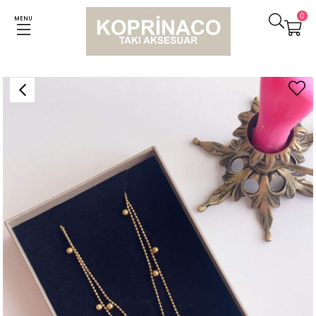
0
MENU
Anasayfa
Kolyeler
Çelik Topçuklu İkili Birleşik Kombin Kolye (46 Cm)