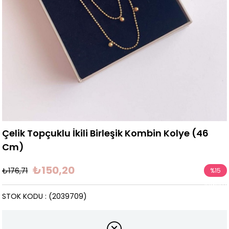
Çelik Topçuklu İkili Birleşik Kombin Kolye (46
Cm)
₺150,20
₺176,71
%
15
İndirim
STOK KODU
(2039709)