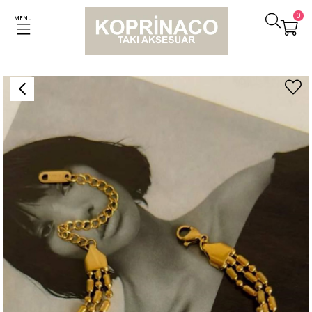
0
MENU
Anasayfa
Bileklikler
Çelik Topçuklu Üçlü Birleşik Kombin Bileklik (22 Cm)