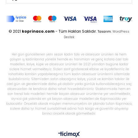
© 2021
koprinaco.com
- Tüm Hakları Saklıdır.
Tasarım:
WordPress
Destek
Her gün güncellenen yeni sezon kadın takı ve aksesuar ürünleri ile hem
çalışan iş kadınlarına yönelik hemde ev hanımları ve genç kızlara özel takı
modelleri, kolye, küpe ve aksesuar ürünleri ile 2021 yılından bugüne kadar
sizlere hizmet vermekteyiz. Sizleri zarif gösterecek elbise ve kıyafetleriniz ile
rahatlıkla kombin yapabileceğiniz tüm kadın aksesuar ürünlerini sitemizde
bulabilirsiniz. Sitemizden satın alacağınız kolye, yüzük ve kombin takılar ile
özel gün ve gecelerinizde daha şık olabilir yada günlük kullanabileceğiniz saç
aksesuarları ile kendinizi daha rahat hissedebilirsiniz. Stoklarımızda hem en
son trend takı modelleri hemde bayan aksesuar ürünlerine yer verilmektedir,
ayrıca çok yakında en şık bayan aksesuar modelleri de Koprinaco'da yer
bulacaktır. Öncelikli olarak müşteri memnuniyetini ön planda tutan Koprinaco,
sizlere daha iyi hizmet sunabilmek adına hızlı kargo ve güvenilir alışverişi
birinci öncelik olarak görmektedir.