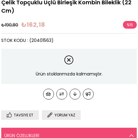
Çelik Topçuklu Üçlü Birleşik Kombin Bileklik (22
Cm)
₺162,18
₺190,80
%
15
İndirim
STOK KODU
(20401563)
Ürün stoklarımızda kalmamıştır.
TAVSIYE ET
YORUM YAZ
ÜRÜN ÖZELLIKLERI