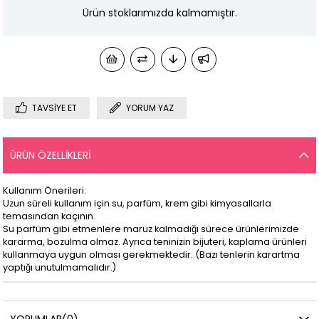
Ürün stoklarımızda kalmamıştır.
TAVSIYE ET
YORUM YAZ
ÜRÜN ÖZELLIKLERI
Kullanım Önerileri:
Uzun süreli kullanım için su, parfüm, krem gibi kimyasallarla
temasından kaçının.
Su parfüm gibi etmenlere maruz kalmadığı sürece ürünlerimizde
kararma, bozulma olmaz. Ayrıca teninizin bijuteri, kaplama ürünleri
kullanmaya uygun olması gerekmektedir. (Bazı tenlerin karartma
yaptığı unutulmamalıdır.)
YORUMLAR
(0)