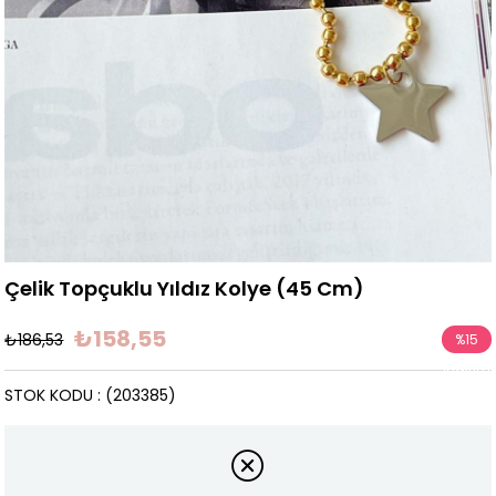
Çelik Topçuklu Yıldız Kolye (45 Cm)
₺158,55
₺186,53
%
15
İndirim
STOK KODU
(203385)