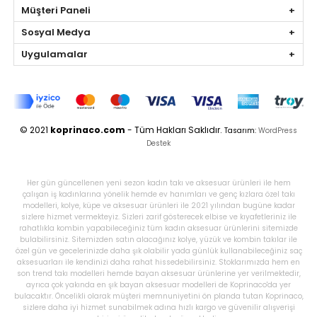
Müşteri Paneli
Sosyal Medya
Uygulamalar
© 2021
koprinaco.com
- Tüm Hakları Saklıdır.
Tasarım:
WordPress
Destek
Her gün güncellenen yeni sezon kadın takı ve aksesuar ürünleri ile hem
çalışan iş kadınlarına yönelik hemde ev hanımları ve genç kızlara özel takı
modelleri, kolye, küpe ve aksesuar ürünleri ile 2021 yılından bugüne kadar
sizlere hizmet vermekteyiz. Sizleri zarif gösterecek elbise ve kıyafetleriniz ile
rahatlıkla kombin yapabileceğiniz tüm kadın aksesuar ürünlerini sitemizde
bulabilirsiniz. Sitemizden satın alacağınız kolye, yüzük ve kombin takılar ile
özel gün ve gecelerinizde daha şık olabilir yada günlük kullanabileceğiniz saç
aksesuarları ile kendinizi daha rahat hissedebilirsiniz. Stoklarımızda hem en
son trend takı modelleri hemde bayan aksesuar ürünlerine yer verilmektedir,
ayrıca çok yakında en şık bayan aksesuar modelleri de Koprinaco'da yer
bulacaktır. Öncelikli olarak müşteri memnuniyetini ön planda tutan Koprinaco,
sizlere daha iyi hizmet sunabilmek adına hızlı kargo ve güvenilir alışverişi