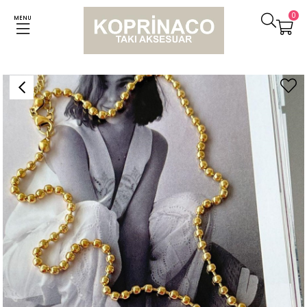
0
MENU
Anasayfa
Kolyeler
Çelik Topçuklu Yıldız Kolye (45 Cm)