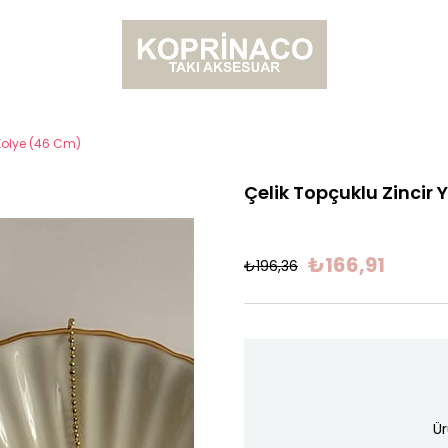
 Kolye (46 Cm)
Çelik Topçuklu Zincir 
₺166,91
₺196,36
Ür