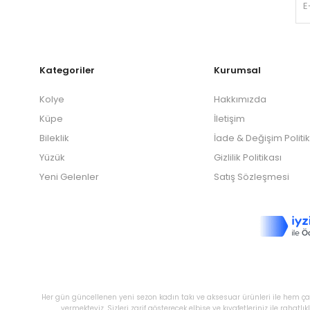
Kategoriler
Kurumsal
Kolye
Hakkımızda
Küpe
İletişim
Bileklik
İade & Değişim Politi
Yüzük
Gizlilik Politikası
Yeni Gelenler
Satış Sözleşmesi
Her gün güncellenen yeni sezon kadın takı ve aksesuar ürünleri ile hem çal
vermekteyiz. Sizleri zarif gösterecek elbise ve kıyafetleriniz ile raha