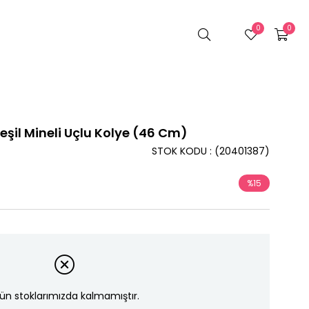
0
0
Yeşil Mineli Uçlu Kolye (46 Cm)
STOK KODU
(20401387)
%
15
İndirim
ün stoklarımızda kalmamıştır.