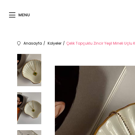
MENU
Anasayfa
Kolyeler
Çelik Topçuklu Zincir Yeşil Mineli Uçlu