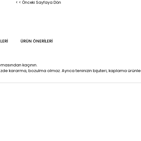
< < Önceki Sayfaya Dön
LERI
ÜRÜN ÖNERILERI
temasından kaçının.
mizde kararma, bozulma olmaz. Ayrıca teninizin bijuteri, kaplama ürün