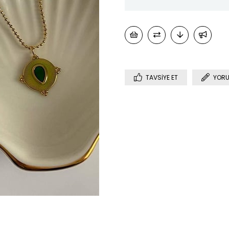
TAVSIYE ET
YORU