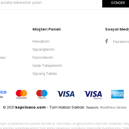
GÖNDER
Müşteri Paneli
Sosyal Med
Hesabım
Facebo
Siparişlerim
kası
Favorilerim
İade Taleplerim
Sipariş Takibi
© 2021
koprinaco.com
- Tüm Hakları Saklıdır.
Tasarım:
WordPress Destek
ışan iş kadınlarına yönelik hemde ev hanımları ve genç kızlara özel takı modelleri, kol
tlıkla kombin yapabileceğiniz tüm kadın aksesuar ürünlerini sitemizde bulabilirsiniz. Si