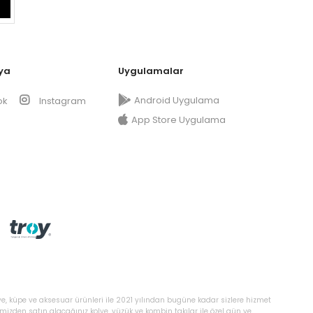
ya
Uygulamalar
Android Uygulama
ok
Instagram
App Store Uygulama
ye, küpe ve aksesuar ürünleri ile 2021 yılından bugüne kadar sizlere hizmet
temizden satın alacağınız kolye, yüzük ve kombin takılar ile özel gün ve