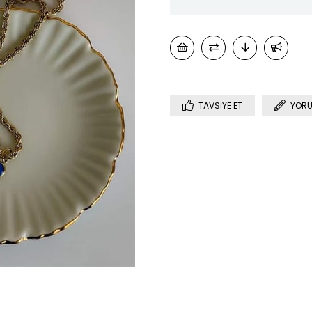
TAVSIYE ET
YORU