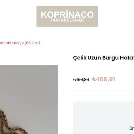
Boncuklu Kolye (65 Cm)
Çelik Uzun Burgu Hala
₺166,91
₺196,36
Ür