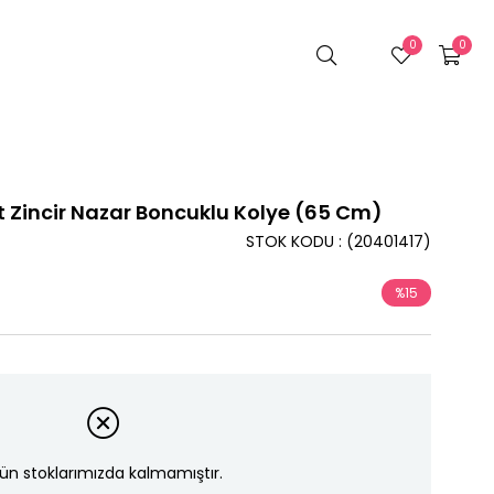
0
0
t Zincir Nazar Boncuklu Kolye (65 Cm)
STOK KODU
(20401417)
%
15
İndirim
ün stoklarımızda kalmamıştır.