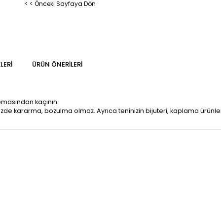
< < Önceki Sayfaya Dön
LERI
ÜRÜN ÖNERILERI
temasından kaçının.
mizde kararma, bozulma olmaz. Ayrıca teninizin bijuteri, kaplama ürün