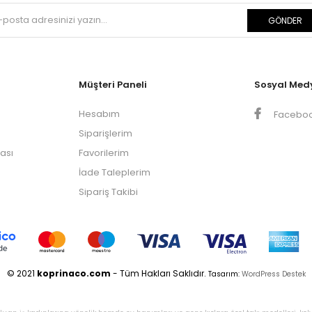
GÖNDER
Müşteri Paneli
Sosyal Med
Hesabım
Facebo
Siparişlerim
kası
Favorilerim
İade Taleplerim
Sipariş Takibi
© 2021
koprinaco.com
- Tüm Hakları Saklıdır.
Tasarım:
WordPress Destek