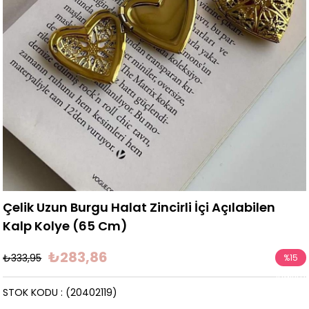
Çelik Uzun Burgu Halat Zincirli İçi Açılabilen
Kalp Kolye (65 Cm)
₺283,86
₺333,95
%
15
İndirim
STOK KODU
(20402119)