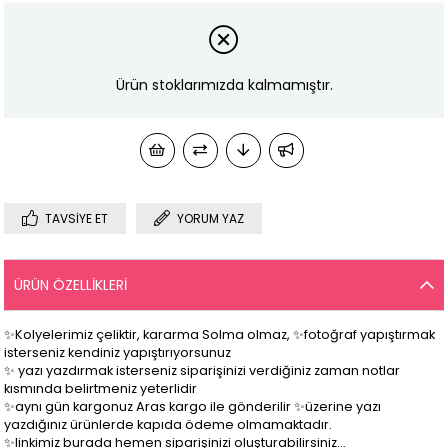
Ürün stoklarımızda kalmamıştır.
TAVSIYE ET
YORUM YAZ
ÜRÜN ÖZELLIKLERI
✨Kolyelerimiz çeliktir, kararma Solma olmaz, ✨fotoğraf yapıştırmak
isterseniz kendiniz yapıştırıyorsunuz
✨ yazı yazdırmak isterseniz siparişinizi verdiğiniz zaman notlar
kısmında belirtmeniz yeterlidir
✨aynı gün kargonuz Aras kargo ile gönderilir ✨üzerine yazı
yazdığınız ürünlerde kapıda ödeme olmamaktadır.
✨linkimiz burada hemen siparişinizi oluşturabilirsiniz…