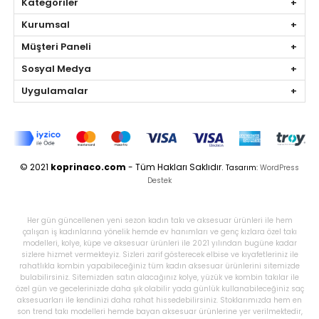
Kategoriler
Kurumsal
Müşteri Paneli
Sosyal Medya
Uygulamalar
© 2021
koprinaco.com
- Tüm Hakları Saklıdır.
Tasarım:
WordPress
Destek
Her gün güncellenen yeni sezon kadın takı ve aksesuar ürünleri ile hem
çalışan iş kadınlarına yönelik hemde ev hanımları ve genç kızlara özel takı
modelleri, kolye, küpe ve aksesuar ürünleri ile 2021 yılından bugüne kadar
sizlere hizmet vermekteyiz. Sizleri zarif gösterecek elbise ve kıyafetleriniz ile
rahatlıkla kombin yapabileceğiniz tüm kadın aksesuar ürünlerini sitemizde
bulabilirsiniz. Sitemizden satın alacağınız kolye, yüzük ve kombin takılar ile
özel gün ve gecelerinizde daha şık olabilir yada günlük kullanabileceğiniz saç
aksesuarları ile kendinizi daha rahat hissedebilirsiniz. Stoklarımızda hem en
son trend takı modelleri hemde bayan aksesuar ürünlerine yer verilmektedir,