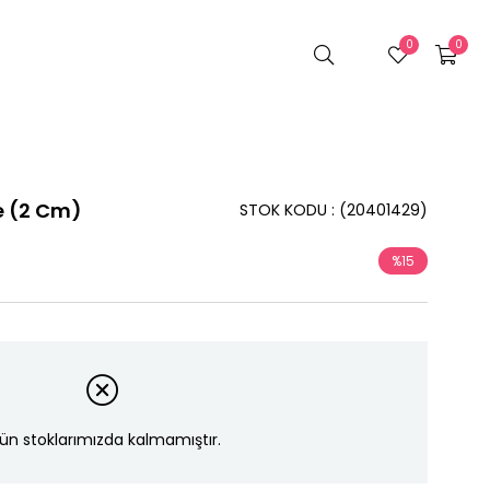
0
0
pe (2 Cm)
STOK KODU
(20401429)
%
15
İndirim
ün stoklarımızda kalmamıştır.