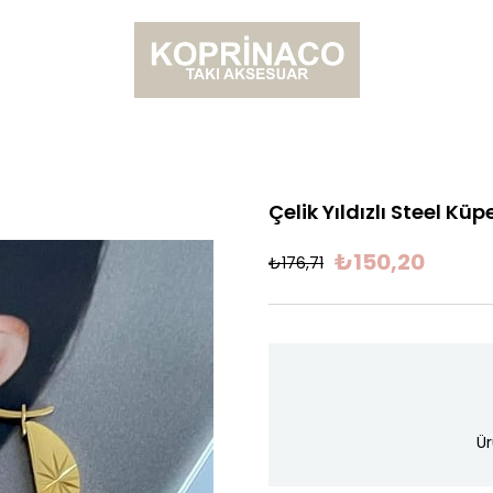
Çelik Yıldızlı Steel Kü
₺150,20
₺176,71
Ür