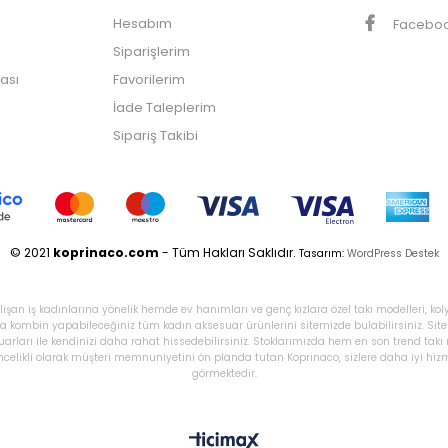
Hesabım
Facebo
Siparişlerim
kası
Favorilerim
İade Taleplerim
Sipariş Takibi
© 2021
koprinaco.com
- Tüm Hakları Saklıdır.
Tasarım:
WordPress Destek
ışan iş kadınlarına yönelik hemde ev hanımları ve genç kızlara özel takı modelleri, kol
tlıkla kombin yapabileceğiniz tüm kadın aksesuar ürünlerini sitemizde bulabilirsiniz. Si
uarları ile kendinizi daha rahat hissedebilirsiniz. Stoklarımızda hem en son trend tak
elikli olarak müşteri memnuniyetini ön planda tutan Koprinaco, sizlere daha iyi hizmet
görmektedir.