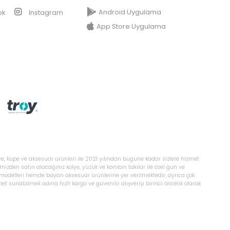
Android Uygulama
ok
Instagram
App Store Uygulama
ye, küpe ve aksesuar ürünleri ile 2021 yılından bugüne kadar sizlere hizmet
temizden satın alacağınız kolye, yüzük ve kombin takılar ile özel gün ve
ı modelleri hemde bayan aksesuar ürünlerine yer verilmektedir, ayrıca çok
 sunabilmek adına hızlı kargo ve güvenilir alışverişi birinci öncelik olarak