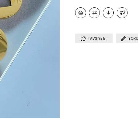
TAVSIYE ET
YORU