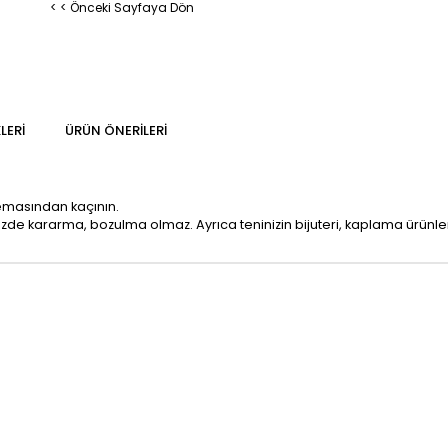
< < Önceki Sayfaya Dön
LERI
ÜRÜN ÖNERILERI
temasından kaçının.
mizde kararma, bozulma olmaz. Ayrıca teninizin bijuteri, kaplama ürün