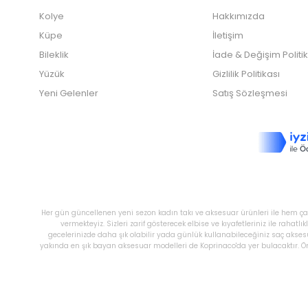
Kolye
Hakkımızda
Küpe
İletişim
Bileklik
İade & Değişim Politi
Yüzük
Gizlilik Politikası
Yeni Gelenler
Satış Sözleşmesi
Her gün güncellenen yeni sezon kadın takı ve aksesuar ürünleri ile hem çal
vermekteyiz. Sizleri zarif gösterecek elbise ve kıyafetleriniz ile raha
gecelerinizde daha şık olabilir yada günlük kullanabileceğiniz saç akses
yakında en şık bayan aksesuar modelleri de Koprinaco'da yer bulacaktır. Önc