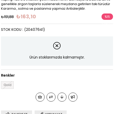
genellikle zirgon taşlarla süslenerek meydana getirilen takı türüdür
Kararma , solma ve paslanma yapmaz Antialerjiktir.
₺163,10
₺191,88
%
15
İndirim
STOK KODU
(20407641)
Ürün stoklarımızda kalmamıştır.
Renkler
Gold