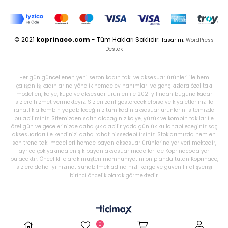
© 2021
koprinaco.com
- Tüm Hakları Saklıdır.
Tasarım:
WordPress
Destek
Her gün güncellenen yeni sezon kadın takı ve aksesuar ürünleri ile hem
çalışan iş kadınlarına yönelik hemde ev hanımları ve genç kızlara özel takı
modelleri, kolye, küpe ve aksesuar ürünleri ile 2021 yılından bugüne kadar
sizlere hizmet vermekteyiz. Sizleri zarif gösterecek elbise ve kıyafetleriniz ile
rahatlıkla kombin yapabileceğiniz tüm kadın aksesuar ürünlerini sitemizde
bulabilirsiniz. Sitemizden satın alacağınız kolye, yüzük ve kombin takılar ile
özel gün ve gecelerinizde daha şık olabilir yada günlük kullanabileceğiniz saç
aksesuarları ile kendinizi daha rahat hissedebilirsiniz. Stoklarımızda hem en
son trend takı modelleri hemde bayan aksesuar ürünlerine yer verilmektedir,
ayrıca çok yakında en şık bayan aksesuar modelleri de Koprinaco'da yer
bulacaktır. Öncelikli olarak müşteri memnuniyetini ön planda tutan Koprinaco,
sizlere daha iyi hizmet sunabilmek adına hızlı kargo ve güvenilir alışverişi
birinci öncelik olarak görmektedir.
0