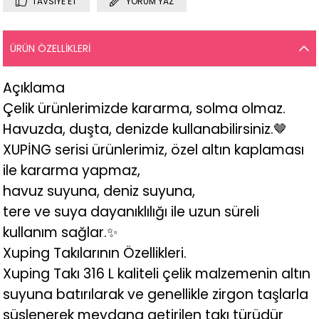
TAVSIYE ET
YORUM YAZ
ÜRÜN ÖZELLIKLERI
Açıklama
Çelik ürünlerimizde kararma, solma olmaz.
Havuzda, duşta, denizde kullanabilirsiniz.🤎
XUPİNG serisi ürünlerimiz, özel altın kaplaması
ile kararma yapmaz,
havuz suyuna, deniz suyuna,
tere ve suya dayanıklılığı ile uzun süreli
kullanım sağlar.✨
Xuping Takılarının Özellikleri.
Xuping Takı 316 L kaliteli çelik malzemenin altın
suyuna batırılarak ve genellikle zirgon taşlarla
süslenerek meydana getirilen takı türüdür