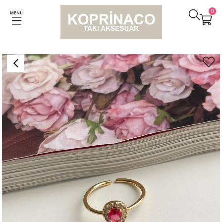
0
MENU
Anasayfa
Yüzükler
Fuşya Damla Taşlı Alttan Ayarlanabilir Minimal Yüzük