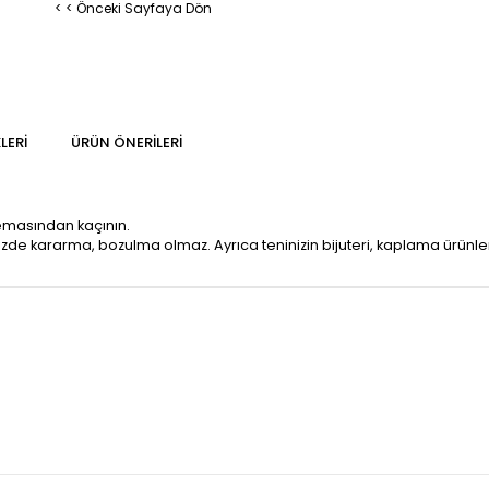
< < Önceki Sayfaya Dön
LERI
ÜRÜN ÖNERILERI
temasından kaçının.
mizde kararma, bozulma olmaz. Ayrıca teninizin bijuteri, kaplama ürün