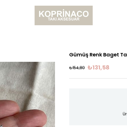
Gümüş Renk Baget Taş
₺131,58
₺154,80
Ür