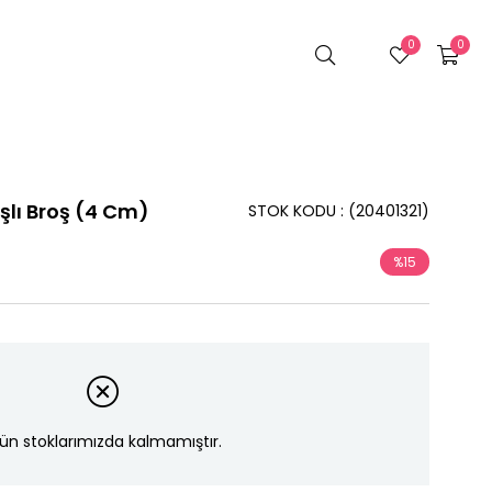
0
0
lı Broş (4 Cm)
STOK KODU
(20401321)
%
15
İndirim
ün stoklarımızda kalmamıştır.