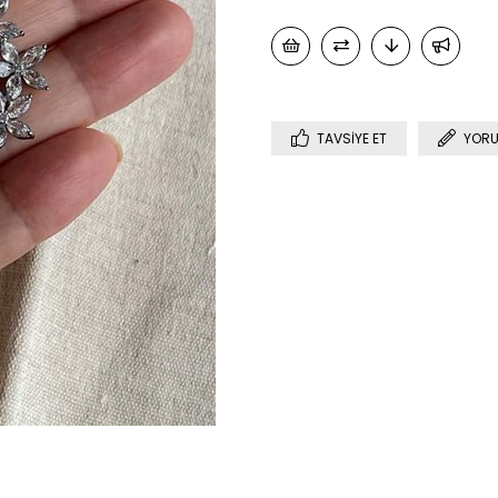
TAVSIYE ET
YORU