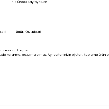
< < Önceki Sayfaya Dön
LERI
ÜRÜN ÖNERILERI
temasından kaçının.
mizde kararma, bozulma olmaz. Ayrıca teninizin bijuteri, kaplama ürün