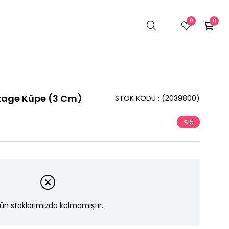
0
0
tage Küpe (3 Cm)
STOK KODU
(2039800)
%
15
İndirim
ün stoklarımızda kalmamıştır.