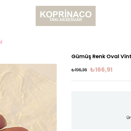
m)
Gümüş Renk Oval Vin
₺166,91
₺196,36
Ür