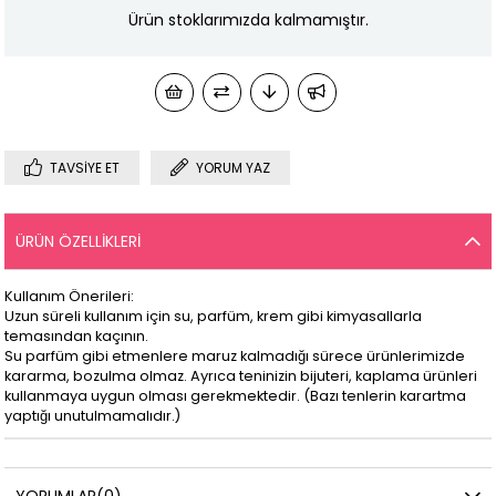
Ürün stoklarımızda kalmamıştır.
TAVSIYE ET
YORUM YAZ
ÜRÜN ÖZELLIKLERI
Kullanım Önerileri:
Uzun süreli kullanım için su, parfüm, krem gibi kimyasallarla
temasından kaçının.
Su parfüm gibi etmenlere maruz kalmadığı sürece ürünlerimizde
kararma, bozulma olmaz. Ayrıca teninizin bijuteri, kaplama ürünleri
kullanmaya uygun olması gerekmektedir. (Bazı tenlerin karartma
yaptığı unutulmamalıdır.)
YORUMLAR
(0)