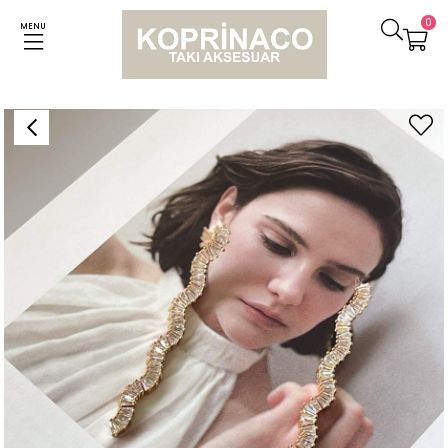
0
MENU
Anasayfa
Küpeler
İthal Baget Taşlı Kıvrımlı Uzun Küpe (6 Cm)