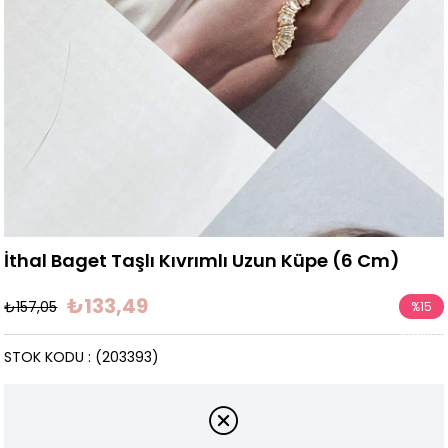
İthal Baget Taşlı Kıvrımlı Uzun Küpe (6 Cm)
₺133,49
₺157,05
%
15
İndirim
STOK KODU
(203393)