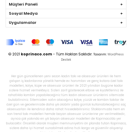
Müşteri Paneli
Sosyal Medya
Uygulamalar
© 2021
koprinaco.com
- Tüm Hakları Saklıdır.
Tasarım:
WordPress
Destek
Her gün güncellenen yeni sezon kadın takı ve aksesuar ürünleri ile hem
çalışan iş kadınlarına yönelik hemde ev hanımları ve genç kızlara özel takı
modelleri, kolye, küpe ve aksesuar ürünleri ile 2021 yılından bugüne kadar
sizlere hizmet vermekteyiz. Sizleri zarif gösterecek elbise ve kıyafetleriniz ile
rahatlıkla kombin yapabileceğiniz tüm kadın aksesuar ürünlerini sitemizde
bulabilirsiniz. Sitemizden satın alacağınız kolye, yüzük ve kombin takılar ile
özel gün ve gecelerinizde daha şık olabilir yada günlük kullanabileceğiniz saç
aksesuarları ile kendinizi daha rahat hissedebilirsiniz. Stoklarımızda hem en
son trend takı modelleri hemde bayan aksesuar ürünlerine yer verilmektedir,
ayrıca çok yakında en şık bayan aksesuar modelleri de Koprinaco'da yer
bulacaktır. Öncelikli olarak müşteri memnuniyetini ön planda tutan Koprinaco,
sizlere daha iyi hizmet sunabilmek adına hızlı kargo ve güvenilir alışverişi