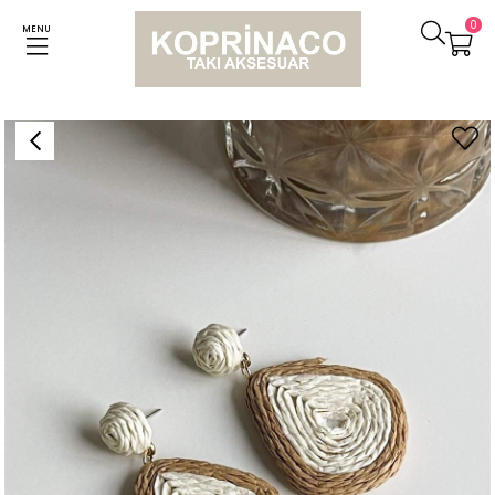
0
MENU
Anasayfa
Küpeler
İthal Hasır Küpe (6.5 Cm)