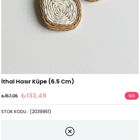
İthal Hasır Küpe (6.5 Cm)
₺133,49
₺157,05
%
15
İndirim
STOK KODU
(2039951)