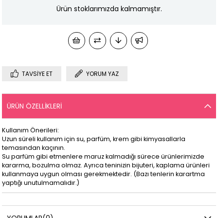
Ürün stoklarımızda kalmamıştır.
TAVSIYE ET
YORUM YAZ
ÜRÜN ÖZELLIKLERI
Kullanım Önerileri:
Uzun süreli kullanım için su, parfüm, krem gibi kimyasallarla
temasından kaçının.
Su parfüm gibi etmenlere maruz kalmadığı sürece ürünlerimizde
kararma, bozulma olmaz. Ayrıca teninizin bijuteri, kaplama ürünleri
kullanmaya uygun olması gerekmektedir. (Bazı tenlerin karartma
yaptığı unutulmamalıdır.)
YORUMLAR
(0)