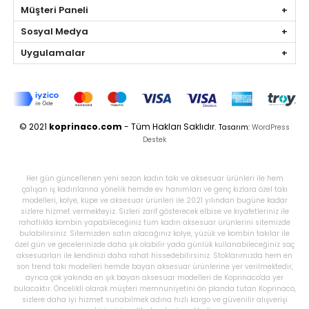
Müşteri Paneli
Sosyal Medya
Uygulamalar
© 2021
koprinaco.com
- Tüm Hakları Saklıdır.
Tasarım:
WordPress
Destek
Her gün güncellenen yeni sezon kadın takı ve aksesuar ürünleri ile hem
çalışan iş kadınlarına yönelik hemde ev hanımları ve genç kızlara özel takı
modelleri, kolye, küpe ve aksesuar ürünleri ile 2021 yılından bugüne kadar
sizlere hizmet vermekteyiz. Sizleri zarif gösterecek elbise ve kıyafetleriniz ile
rahatlıkla kombin yapabileceğiniz tüm kadın aksesuar ürünlerini sitemizde
bulabilirsiniz. Sitemizden satın alacağınız kolye, yüzük ve kombin takılar ile
özel gün ve gecelerinizde daha şık olabilir yada günlük kullanabileceğiniz saç
aksesuarları ile kendinizi daha rahat hissedebilirsiniz. Stoklarımızda hem en
son trend takı modelleri hemde bayan aksesuar ürünlerine yer verilmektedir,
ayrıca çok yakında en şık bayan aksesuar modelleri de Koprinaco'da yer
bulacaktır. Öncelikli olarak müşteri memnuniyetini ön planda tutan Koprinaco,
sizlere daha iyi hizmet sunabilmek adına hızlı kargo ve güvenilir alışverişi