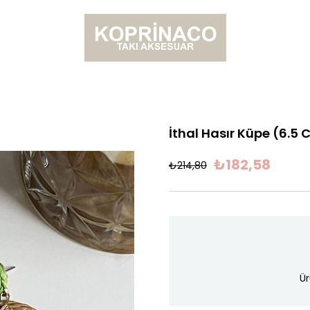
İthal Hasır Küpe (6.5
₺182,58
₺214,80
Ür