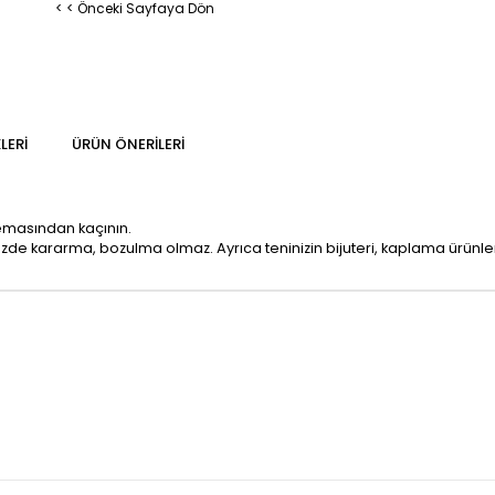
< < Önceki Sayfaya Dön
LERI
ÜRÜN ÖNERILERI
temasından kaçının.
mizde kararma, bozulma olmaz. Ayrıca teninizin bijuteri, kaplama ürün