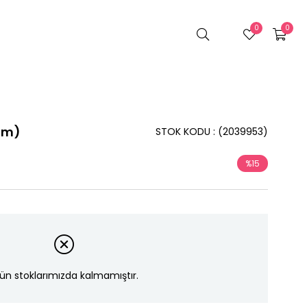
0
0
 Cm)
STOK KODU
(2039953)
%
15
İndirim
ün stoklarımızda kalmamıştır.