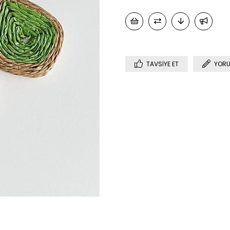
TAVSIYE ET
YORU