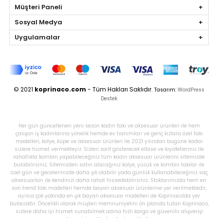
Müşteri Paneli
Sosyal Medya
Uygulamalar
© 2021
koprinaco.com
- Tüm Hakları Saklıdır.
Tasarım:
WordPress
Destek
Her gün güncellenen yeni sezon kadın takı ve aksesuar ürünleri ile hem
çalışan iş kadınlarına yönelik hemde ev hanımları ve genç kızlara özel takı
modelleri, kolye, küpe ve aksesuar ürünleri ile 2021 yılından bugüne kadar
sizlere hizmet vermekteyiz. Sizleri zarif gösterecek elbise ve kıyafetleriniz ile
rahatlıkla kombin yapabileceğiniz tüm kadın aksesuar ürünlerini sitemizde
bulabilirsiniz. Sitemizden satın alacağınız kolye, yüzük ve kombin takılar ile
özel gün ve gecelerinizde daha şık olabilir yada günlük kullanabileceğiniz saç
aksesuarları ile kendinizi daha rahat hissedebilirsiniz. Stoklarımızda hem en
son trend takı modelleri hemde bayan aksesuar ürünlerine yer verilmektedir,
ayrıca çok yakında en şık bayan aksesuar modelleri de Koprinaco'da yer
bulacaktır. Öncelikli olarak müşteri memnuniyetini ön planda tutan Koprinaco,
sizlere daha iyi hizmet sunabilmek adına hızlı kargo ve güvenilir alışverişi