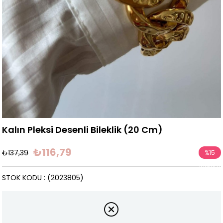
Kalın Pleksi Desenli Bileklik (20 Cm)
₺116,79
₺137,39
%
15
İndirim
STOK KODU
(2023805)