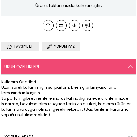
Ürün stoklarımızda kalmamıştır.
TAVSIYE ET
YORUM YAZ
ÜRÜN ÖZELLIKLERI
Kullanım Önerileri:
Uzun süreli kullanım için su, parfüm, krem gibi kimyasallarla
temasından kaçının.
Su parfüm gibi etmenlere maruz kalmadığı sürece ürünlerimizde
kararma, bozulma olmaz. Ayrıca teninizin bijuteri, kaplama ürünleri
kullanmaya uygun olması gerekmektedir. (Bazı tenlerin karartma
yaptığı unutulmamalıdır.)
YORUMLAR
(0)