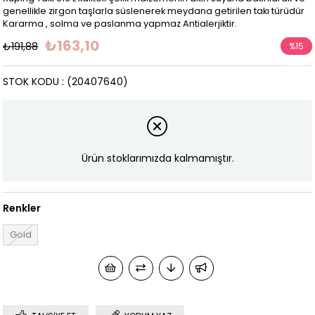
genellikle zirgon taşlarla süslenerek meydana getirilen takı türüdür
Kararma , solma ve paslanma yapmaz Antialerjiktir.
₺163,10
₺191,88
%
15
İndirim
STOK KODU
(20407640)
Ürün stoklarımızda kalmamıştır.
Renkler
Gold