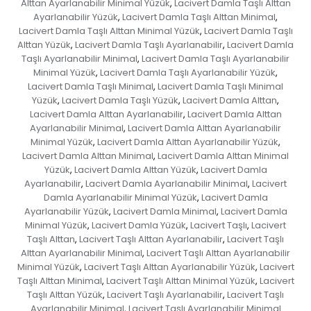
Alttan Ayarlanabilir Minimal Yüzük
Lacivert Damla Taşlı Alttan
,
Ayarlanabilir Yüzük
Lacivert Damla Taşlı Alttan Minimal
,
,
Lacivert Damla Taşlı Alttan Minimal Yüzük
Lacivert Damla Taşlı
,
Alttan Yüzük
Lacivert Damla Taşlı Ayarlanabilir
Lacivert Damla
,
,
Taşlı Ayarlanabilir Minimal
Lacivert Damla Taşlı Ayarlanabilir
,
Minimal Yüzük
Lacivert Damla Taşlı Ayarlanabilir Yüzük
,
,
Lacivert Damla Taşlı Minimal
Lacivert Damla Taşlı Minimal
,
Yüzük
Lacivert Damla Taşlı Yüzük
Lacivert Damla Alttan
,
,
,
Lacivert Damla Alttan Ayarlanabilir
Lacivert Damla Alttan
,
Ayarlanabilir Minimal
Lacivert Damla Alttan Ayarlanabilir
,
Minimal Yüzük
Lacivert Damla Alttan Ayarlanabilir Yüzük
,
,
Lacivert Damla Alttan Minimal
Lacivert Damla Alttan Minimal
,
Yüzük
Lacivert Damla Alttan Yüzük
Lacivert Damla
,
,
Ayarlanabilir
Lacivert Damla Ayarlanabilir Minimal
Lacivert
,
,
Damla Ayarlanabilir Minimal Yüzük
Lacivert Damla
,
Ayarlanabilir Yüzük
Lacivert Damla Minimal
Lacivert Damla
,
,
Minimal Yüzük
Lacivert Damla Yüzük
Lacivert Taşlı
Lacivert
,
,
,
Taşlı Alttan
Lacivert Taşlı Alttan Ayarlanabilir
Lacivert Taşlı
,
,
Alttan Ayarlanabilir Minimal
Lacivert Taşlı Alttan Ayarlanabilir
,
Minimal Yüzük
Lacivert Taşlı Alttan Ayarlanabilir Yüzük
Lacivert
,
,
Taşlı Alttan Minimal
Lacivert Taşlı Alttan Minimal Yüzük
Lacivert
,
,
Taşlı Alttan Yüzük
Lacivert Taşlı Ayarlanabilir
Lacivert Taşlı
,
,
Ayarlanabilir Minimal
Lacivert Taşlı Ayarlanabilir Minimal
,