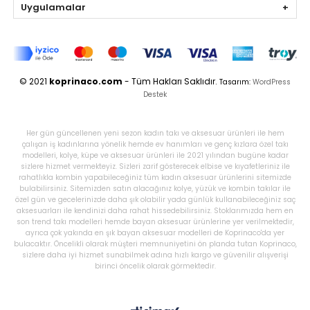
Uygulamalar
© 2021
koprinaco.com
- Tüm Hakları Saklıdır.
Tasarım:
WordPress
Destek
Her gün güncellenen yeni sezon kadın takı ve aksesuar ürünleri ile hem
çalışan iş kadınlarına yönelik hemde ev hanımları ve genç kızlara özel takı
modelleri, kolye, küpe ve aksesuar ürünleri ile 2021 yılından bugüne kadar
sizlere hizmet vermekteyiz. Sizleri zarif gösterecek elbise ve kıyafetleriniz ile
rahatlıkla kombin yapabileceğiniz tüm kadın aksesuar ürünlerini sitemizde
bulabilirsiniz. Sitemizden satın alacağınız kolye, yüzük ve kombin takılar ile
özel gün ve gecelerinizde daha şık olabilir yada günlük kullanabileceğiniz saç
aksesuarları ile kendinizi daha rahat hissedebilirsiniz. Stoklarımızda hem en
son trend takı modelleri hemde bayan aksesuar ürünlerine yer verilmektedir,
ayrıca çok yakında en şık bayan aksesuar modelleri de Koprinaco'da yer
bulacaktır. Öncelikli olarak müşteri memnuniyetini ön planda tutan Koprinaco,
sizlere daha iyi hizmet sunabilmek adına hızlı kargo ve güvenilir alışverişi
birinci öncelik olarak görmektedir.