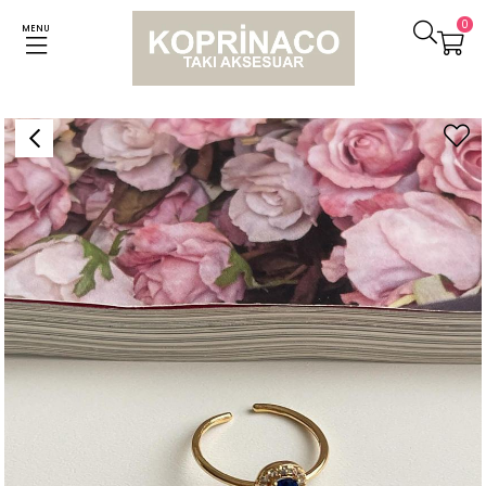
0
MENU
Anasayfa
Yüzükler
Lacivert Damla Taşlı Alttan Ayarlanabilir Minimal Yüzük