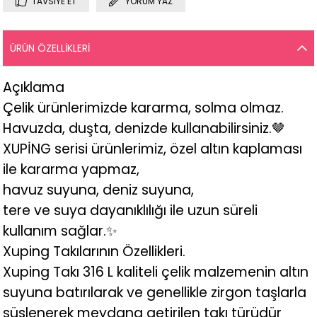
TAVSIYE ET
YORUM YAZ
ÜRÜN ÖZELLIKLERI
Açıklama
Çelik ürünlerimizde kararma, solma olmaz.
Havuzda, duşta, denizde kullanabilirsiniz.🤎
XUPİNG serisi ürünlerimiz, özel altın kaplaması
ile kararma yapmaz,
havuz suyuna, deniz suyuna,
tere ve suya dayanıklılığı ile uzun süreli
kullanım sağlar.✨
Xuping Takılarının Özellikleri.
Xuping Takı 316 L kaliteli çelik malzemenin altın
suyuna batırılarak ve genellikle zirgon taşlarla
süslenerek meydana getirilen takı türüdür