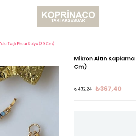
Yolu Taşlı Phear Kolye (39 Cm)
Mikron Altın Kaplama 
Cm)
₺367,40
₺432,24