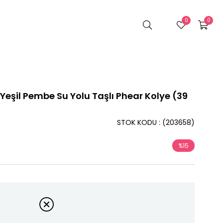
0
0
Yeşil Pembe Su Yolu Taşlı Phear Kolye (39
STOK KODU
(203658)
%
15
İndirim