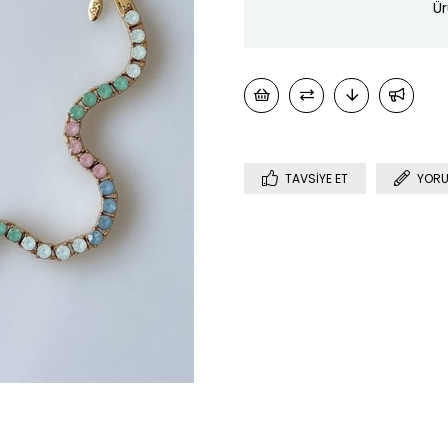
Ür
TAVSIYE ET
YORU