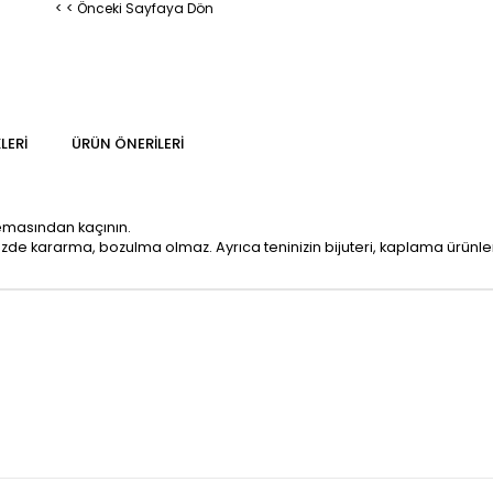
< < Önceki Sayfaya Dön
LERI
ÜRÜN ÖNERILERI
temasından kaçının.
mizde kararma, bozulma olmaz. Ayrıca teninizin bijuteri, kaplama ürün