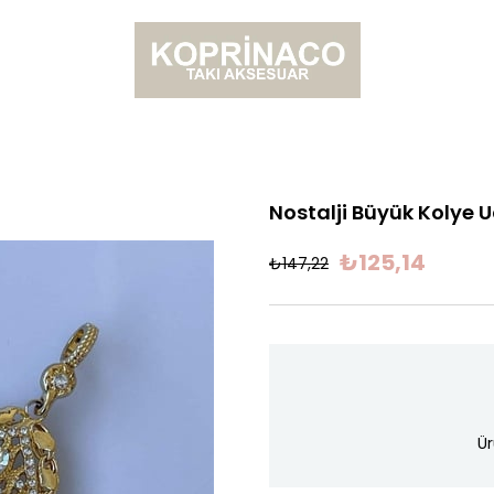
Nostalji Büyük Kolye 
₺125,14
₺147,22
Ür