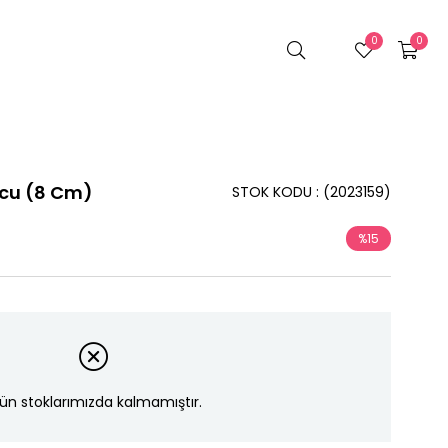
0
0
Ucu (8 Cm)
STOK KODU
(2023159)
%
15
İndirim
ün stoklarımızda kalmamıştır.