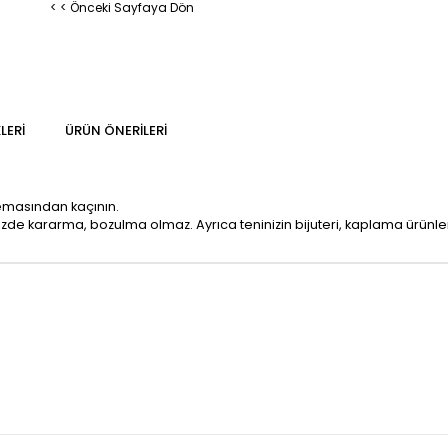
< < Önceki Sayfaya Dön
LERI
ÜRÜN ÖNERILERI
temasından kaçının.
mizde kararma, bozulma olmaz. Ayrıca teninizin bijuteri, kaplama ürün