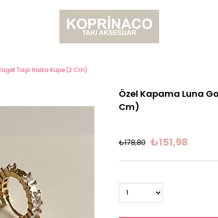
aget Taşlı Halka Küpe (2 Cm)
Özel Kapama Luna Gol
Cm)
₺151,98
₺178,80