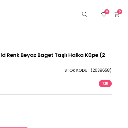
0
0
d Renk Beyaz Baget Taşlı Halka Küpe (2
STOK KODU
(2039658)
%
15
İndirim