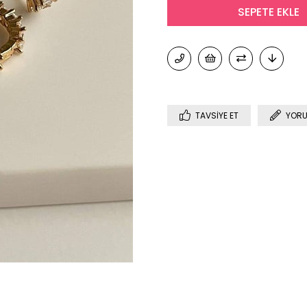
TAVSIYE ET
YORU