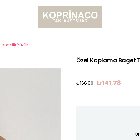
lanabilir Yüzük
Özel Kaplama Baget Ta
₺141,78
₺166,80
Ür