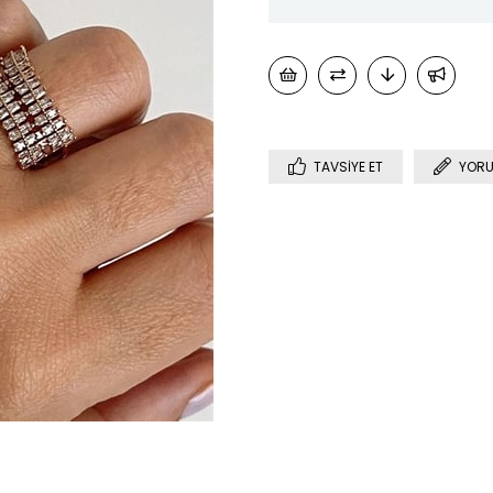
TAVSIYE ET
YORU