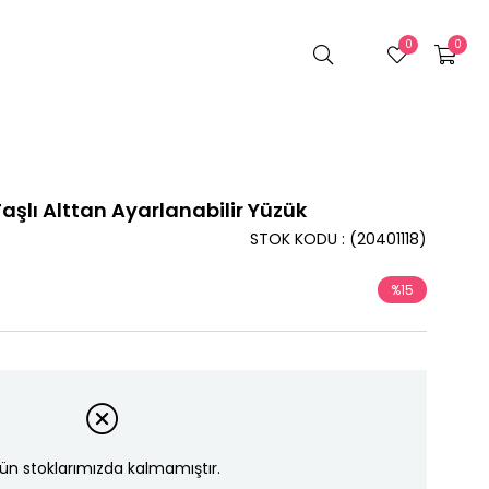
0
0
şlı Alttan Ayarlanabilir Yüzük
STOK KODU
(20401118)
%
15
İndirim
ün stoklarımızda kalmamıştır.