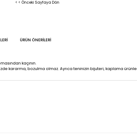
< < Önceki Sayfaya Dön
LERI
ÜRÜN ÖNERILERI
temasından kaçının.
mizde kararma, bozulma olmaz. Ayrıca teninizin bijuteri, kaplama ürün