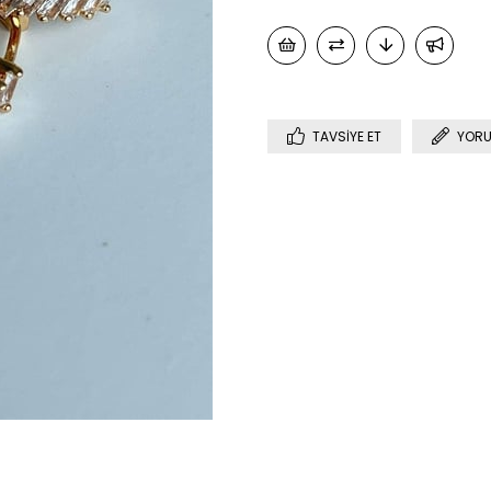
TAVSIYE ET
YORU