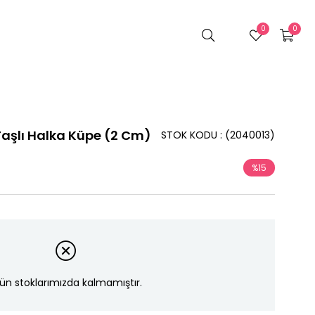
0
0
aşlı Halka Küpe (2 Cm)
STOK KODU
(2040013)
%
15
İndirim
ün stoklarımızda kalmamıştır.