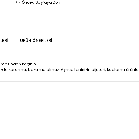
< < Önceki Sayfaya Dön
LERI
ÜRÜN ÖNERILERI
temasından kaçının.
mizde kararma, bozulma olmaz. Ayrıca teninizin bijuteri, kaplama ürün