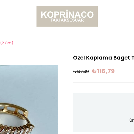
 (2 Cm)
Özel Kaplama Baget T
₺116,79
₺137,39
Ür