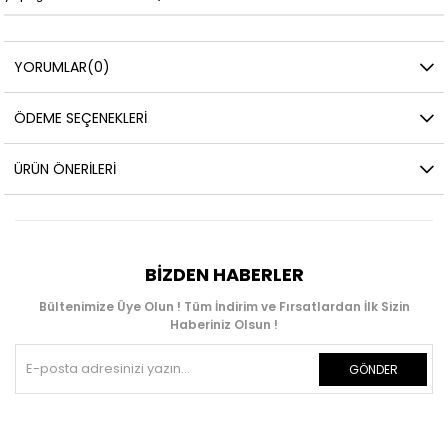
YORUMLAR
(0)
ÖDEME SEÇENEKLERI
ÜRÜN ÖNERILERI
BIZDEN HABERLER
Bültenimize Üye Olun ! Tüm İndirim ve Fırsatlardan İlk Sizin
Haberiniz Olsun !
GÖNDER