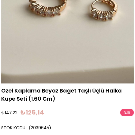
Özel Kaplama Beyaz Baget Taşlı Üçlü Halka
Küpe Seti (1.60 Cm)
₺125,14
₺147,22
%
15
İndirim
STOK KODU
(2039645)