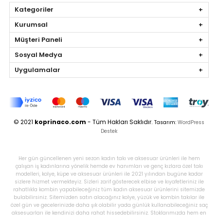
Kategoriler
Kurumsal
Müşteri Paneli
Sosyal Medya
Uygulamalar
© 2021
koprinaco.com
- Tüm Hakları Saklıdır.
Tasarım:
WordPress
Destek
Her gün güncellenen yeni sezon kadın takı ve aksesuar ürünleri ile hem
çalışan iş kadınlarına yönelik hemde ev hanımları ve genç kızlara özel takı
modelleri, kolye, küpe ve aksesuar ürünleri ile 2021 yılından bugüne kadar
sizlere hizmet vermekteyiz. Sizleri zarif gösterecek elbise ve kıyafetleriniz ile
rahatlıkla kombin yapabileceğiniz tüm kadın aksesuar ürünlerini sitemizde
bulabilirsiniz. Sitemizden satın alacağınız kolye, yüzük ve kombin takılar ile
özel gün ve gecelerinizde daha şık olabilir yada günlük kullanabileceğiniz saç
aksesuarları ile kendinizi daha rahat hissedebilirsiniz. Stoklarımızda hem en