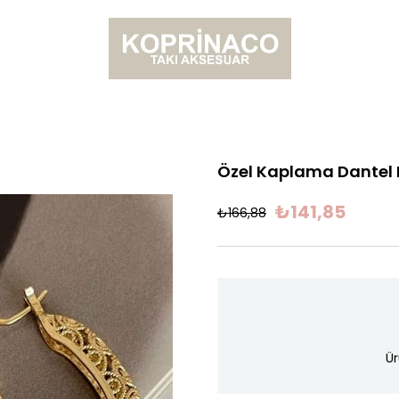
Özel Kaplama Dantel
₺141,85
₺166,88
Ür