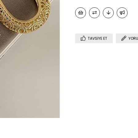
TAVSIYE ET
YORU