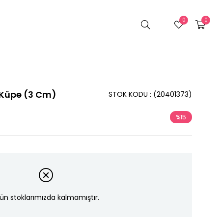
0
0
 Küpe (3 Cm)
STOK KODU
(20401373)
%
15
İndirim
ün stoklarımızda kalmamıştır.