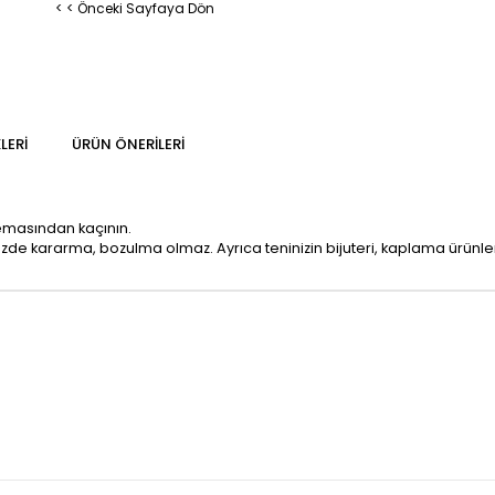
< < Önceki Sayfaya Dön
LERI
ÜRÜN ÖNERILERI
temasından kaçının.
mizde kararma, bozulma olmaz. Ayrıca teninizin bijuteri, kaplama ürün