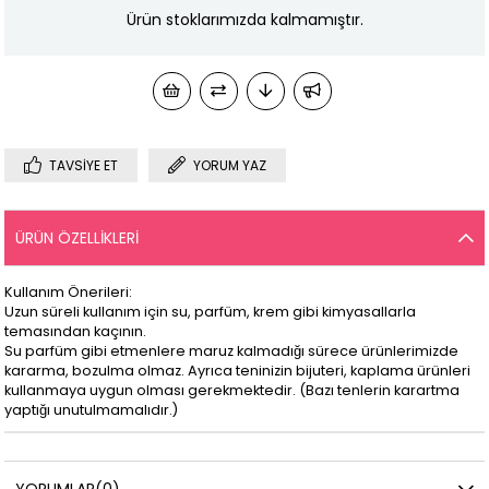
Ürün stoklarımızda kalmamıştır.
TAVSIYE ET
YORUM YAZ
ÜRÜN ÖZELLIKLERI
Kullanım Önerileri:
Uzun süreli kullanım için su, parfüm, krem gibi kimyasallarla
temasından kaçının.
Su parfüm gibi etmenlere maruz kalmadığı sürece ürünlerimizde
kararma, bozulma olmaz. Ayrıca teninizin bijuteri, kaplama ürünleri
kullanmaya uygun olması gerekmektedir. (Bazı tenlerin karartma
yaptığı unutulmamalıdır.)
YORUMLAR
(0)