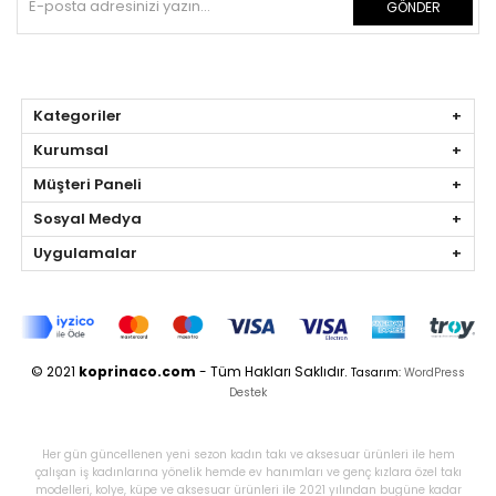
GÖNDER
Kategoriler
Kurumsal
Müşteri Paneli
Sosyal Medya
Uygulamalar
© 2021
koprinaco.com
- Tüm Hakları Saklıdır.
Tasarım:
WordPress
Destek
Her gün güncellenen yeni sezon kadın takı ve aksesuar ürünleri ile hem
çalışan iş kadınlarına yönelik hemde ev hanımları ve genç kızlara özel takı
modelleri, kolye, küpe ve aksesuar ürünleri ile 2021 yılından bugüne kadar