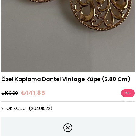
Özel Kaplama Dantel Vintage Küpe (2.80 Cm)
₺141,85
₺166,88
%
15
İndirim
STOK KODU
(20401522)