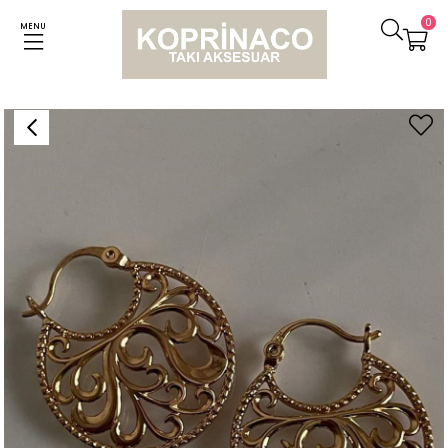
0
MENU
Anasayfa
Küpeler
Özel Kaplama Dantel Vintage Küpe (2.80 Cm)