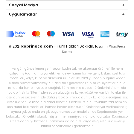
Sosyal Medya
Uygulamalar
© 2021
koprinaco.com
- Tüm Hakları Saklıdır.
Tasarım:
WordPress
Destek
Her gün güncellenen yeni sezon kadın takı ve aksesuar ürünleri ile hem
çalışan iş kadınlarına yönelik hemde ev hanımları ve genç kızlara özel takı
modelleri, kolye, küpe ve aksesuar ürünleri ile 2021 yılından bugüne kadar
sizlere hizmet vermekteyiz. Sizleri zarif gösterecek elbise ve kıyafetleriniz ile
rahatlıkla kombin yapabileceğiniz tüm kadın aksesuar ürünlerini sitemizde
bulabilirsiniz. Sitemizden satın alacağınız kolye, yüzük ve kombin takılar ile
özel gün ve gecelerinizde daha şık olabilir yada günlük kullanabileceğiniz saç
aksesuarları ile kendinizi daha rahat hissedebilirsiniz. Stoklarımızda hem en
son trend takı modelleri hemde bayan aksesuar ürünlerine yer verilmektedir,
ayrıca çok yakında en şık bayan aksesuar modelleri de Koprinaco'da yer
bulacaktır. Öncelikli olarak müşteri memnuniyetini ön planda tutan Koprinaco,
sizlere daha iyi hizmet sunabilmek adına hızlı kargo ve güvenilir alışverişi
birinci öncelik olarak görmektedir.