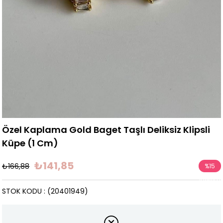
Özel Kaplama Gold Baget Taşlı Deliksiz Klipsli
Küpe (1 Cm)
₺141,85
₺166,88
%
15
İndirim
STOK KODU
(20401949)