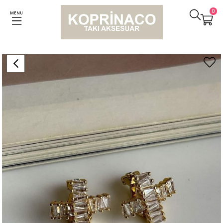
0
MENU
Anasayfa
Küpeler
Özel Kaplama Gold Baget Taşlı Deliksiz Klipsli Küpe (1 Cm)