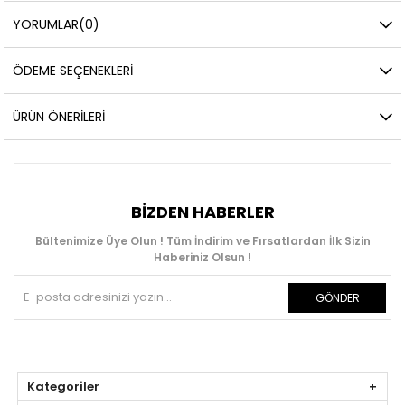
YORUMLAR
(0)
ÖDEME SEÇENEKLERI
ÜRÜN ÖNERILERI
BIZDEN HABERLER
Bültenimize Üye Olun ! Tüm İndirim ve Fırsatlardan İlk Sizin
Haberiniz Olsun !
GÖNDER
Kategoriler