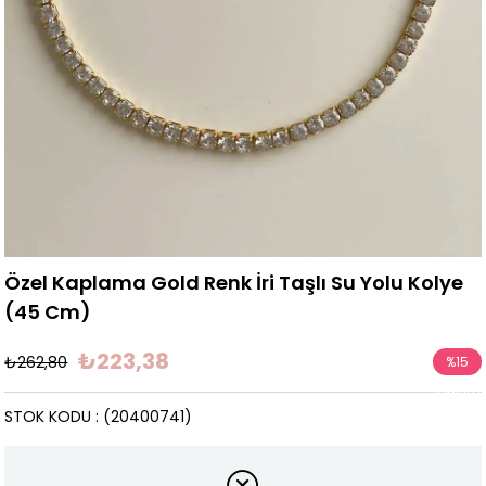
Özel Kaplama Gold Renk İri Taşlı Su Yolu Kolye
(45 Cm)
₺223,38
₺262,80
%
15
İndirim
STOK KODU
(20400741)