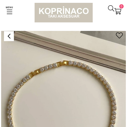
0
MENU
Anasayfa
Kolyeler
Özel Kaplama Gold Renk İri Taşlı Su Yolu Kolye (45 Cm)