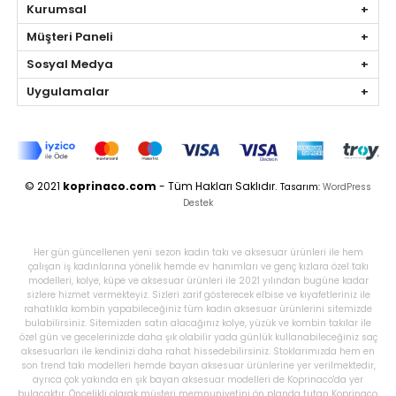
Kurumsal
Müşteri Paneli
Sosyal Medya
Uygulamalar
© 2021
koprinaco.com
- Tüm Hakları Saklıdır.
Tasarım:
WordPress
Destek
Her gün güncellenen yeni sezon kadın takı ve aksesuar ürünleri ile hem
çalışan iş kadınlarına yönelik hemde ev hanımları ve genç kızlara özel takı
modelleri, kolye, küpe ve aksesuar ürünleri ile 2021 yılından bugüne kadar
sizlere hizmet vermekteyiz. Sizleri zarif gösterecek elbise ve kıyafetleriniz ile
rahatlıkla kombin yapabileceğiniz tüm kadın aksesuar ürünlerini sitemizde
bulabilirsiniz. Sitemizden satın alacağınız kolye, yüzük ve kombin takılar ile
özel gün ve gecelerinizde daha şık olabilir yada günlük kullanabileceğiniz saç
aksesuarları ile kendinizi daha rahat hissedebilirsiniz. Stoklarımızda hem en
son trend takı modelleri hemde bayan aksesuar ürünlerine yer verilmektedir,
ayrıca çok yakında en şık bayan aksesuar modelleri de Koprinaco'da yer
bulacaktır. Öncelikli olarak müşteri memnuniyetini ön planda tutan Koprinaco,