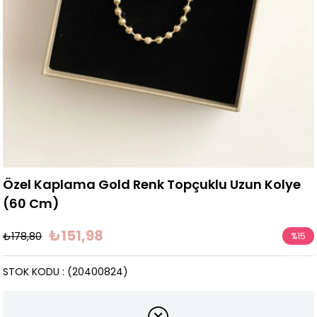
Özel Kaplama Gold Renk Topçuklu Uzun Kolye
(60 Cm)
₺151,98
₺178,80
%
15
İndirim
STOK KODU
(20400824)