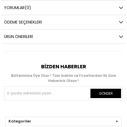
YORUMLAR
(0)
ÖDEME SEÇENEKLERI
ÜRÜN ÖNERILERI
BIZDEN HABERLER
Bültenimize Üye Olun ! Tüm İndirim ve Fırsatlardan İlk Sizin
Haberiniz Olsun !
GÖNDER
Kategoriler