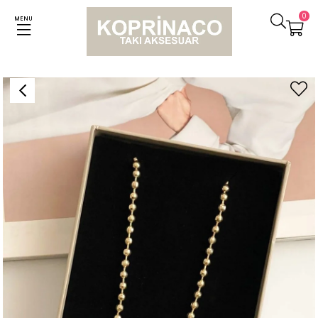
0
MENU
Anasayfa
Kolyeler
Özel Kaplama Gold Renk Topçuklu Uzun Kolye (60 Cm)