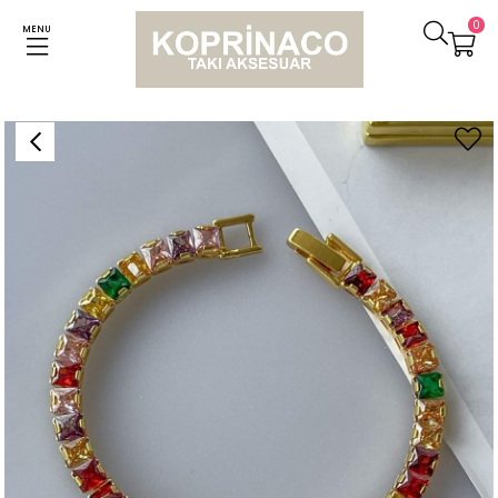
0
MENU
Anasayfa
Bileklikler
Özel Kaplama Gold Renkli Su Yolu Taşlı Bileklik (19 Cm)