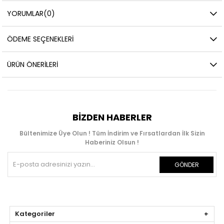
YORUMLAR
(0)
ÖDEME SEÇENEKLERI
ÜRÜN ÖNERILERI
BIZDEN HABERLER
Bültenimize Üye Olun ! Tüm İndirim ve Fırsatlardan İlk Sizin
Haberiniz Olsun !
GÖNDER
Kategoriler