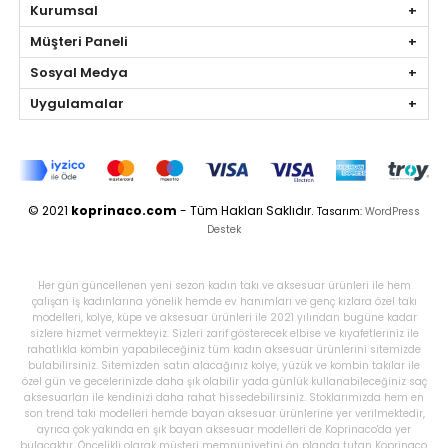
Kurumsal
Müşteri Paneli
Sosyal Medya
Uygulamalar
© 2021
koprinaco.com
- Tüm Hakları Saklıdır.
Tasarım:
WordPress
Destek
Her gün güncellenen yeni sezon kadın takı ve aksesuar ürünleri ile hem
çalışan iş kadınlarına yönelik hemde ev hanımları ve genç kızlara özel takı
modelleri, kolye, küpe ve aksesuar ürünleri ile 2021 yılından bugüne kadar
sizlere hizmet vermekteyiz. Sizleri zarif gösterecek elbise ve kıyafetleriniz ile
rahatlıkla kombin yapabileceğiniz tüm kadın aksesuar ürünlerini sitemizde
bulabilirsiniz. Sitemizden satın alacağınız kolye, yüzük ve kombin takılar ile
özel gün ve gecelerinizde daha şık olabilir yada günlük kullanabileceğiniz saç
aksesuarları ile kendinizi daha rahat hissedebilirsiniz. Stoklarımızda hem en
son trend takı modelleri hemde bayan aksesuar ürünlerine yer verilmektedir,
ayrıca çok yakında en şık bayan aksesuar modelleri de Koprinaco'da yer
bulacaktır. Öncelikli olarak müşteri memnuniyetini ön planda tutan Koprinaco,