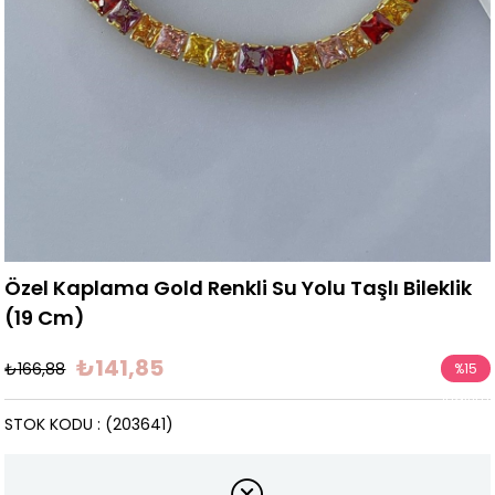
Özel Kaplama Gold Renkli Su Yolu Taşlı Bileklik
(19 Cm)
₺141,85
₺166,88
%
15
İndirim
STOK KODU
(203641)