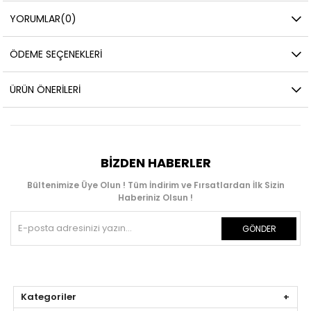
YORUMLAR
(0)
ÖDEME SEÇENEKLERI
ÜRÜN ÖNERILERI
BIZDEN HABERLER
Bültenimize Üye Olun ! Tüm İndirim ve Fırsatlardan İlk Sizin
Haberiniz Olsun !
GÖNDER
Kategoriler