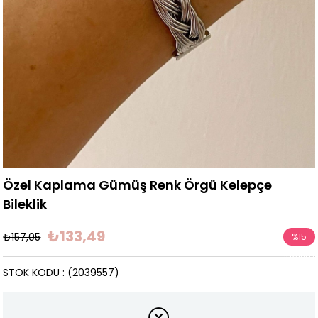
Özel Kaplama Gümüş Renk Örgü Kelepçe
Bileklik
₺133,49
₺157,05
%
15
İndirim
STOK KODU
(2039557)