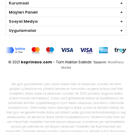
Kurumsal
Müşteri Paneli
Sosyal Medya
Uygulamalar
© 2021
koprinaco.com
- Tüm Hakları Saklıdır.
Tasarım:
WordPress
Destek
Her gün güncellenen yeni sezon kadın takı ve aksesuar ürünleri ile hem
çalışan iş kadınlarına yönelik hemde ev hanımları ve genç kızlara özel takı
modelleri, kolye, küpe ve aksesuar ürünleri ile 2021 yılından bugüne kadar
sizlere hizmet vermekteyiz. Sizleri zarif gösterecek elbise ve kıyafetleriniz ile
rahatlıkla kombin yapabileceğiniz tüm kadın aksesuar ürünlerini sitemizde
bulabilirsiniz. Sitemizden satın alacağınız kolye, yüzük ve kombin takılar ile
özel gün ve gecelerinizde daha şık olabilir yada günlük kullanabileceğiniz saç
aksesuarları ile kendinizi daha rahat hissedebilirsiniz. Stoklarımızda hem en
son trend takı modelleri hemde bayan aksesuar ürünlerine yer verilmektedir,
ayrıca çok yakında en şık bayan aksesuar modelleri de Koprinaco'da yer
bulacaktır. Öncelikli olarak müşteri memnuniyetini ön planda tutan Koprinaco,