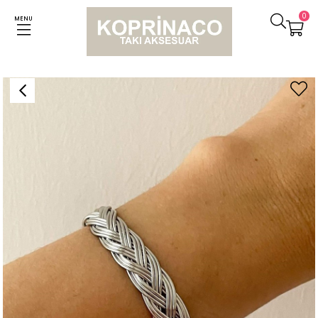
0
MENU
Anasayfa
Bileklikler
Özel Kaplama Gümüş Renk Örgü Kelepçe Bileklik