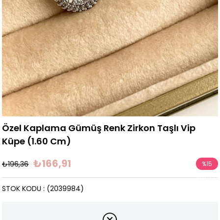
Özel Kaplama Gümüş Renk Zirkon Taşlı Vip
Küpe (1.60 Cm)
₺166,91
₺196,36
%
15
İndirim
STOK KODU
(2039984)