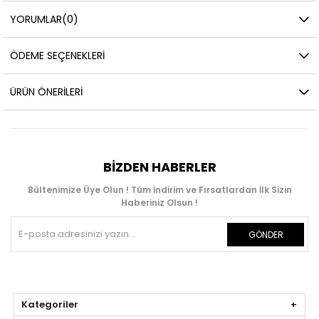
YORUMLAR
(0)
ÖDEME SEÇENEKLERI
ÜRÜN ÖNERILERI
BIZDEN HABERLER
Bültenimize Üye Olun ! Tüm İndirim ve Fırsatlardan İlk Sizin
Haberiniz Olsun !
GÖNDER
Kategoriler