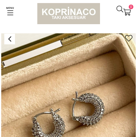
0
MENU
Anasayfa
Küpeler
Özel Kaplama Gümüş Renk Zirkon Taşlı Vip Küpe (1.60 Cm)