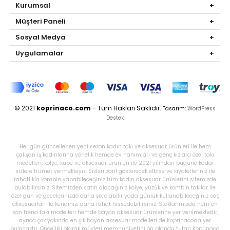
Kurumsal
Müşteri Paneli
Sosyal Medya
Uygulamalar
© 2021
koprinaco.com
- Tüm Hakları Saklıdır.
Tasarım:
WordPress
Destek
Her gün güncellenen yeni sezon kadın takı ve aksesuar ürünleri ile hem
çalışan iş kadınlarına yönelik hemde ev hanımları ve genç kızlara özel takı
modelleri, kolye, küpe ve aksesuar ürünleri ile 2021 yılından bugüne kadar
sizlere hizmet vermekteyiz. Sizleri zarif gösterecek elbise ve kıyafetleriniz ile
rahatlıkla kombin yapabileceğiniz tüm kadın aksesuar ürünlerini sitemizde
bulabilirsiniz. Sitemizden satın alacağınız kolye, yüzük ve kombin takılar ile
özel gün ve gecelerinizde daha şık olabilir yada günlük kullanabileceğiniz saç
aksesuarları ile kendinizi daha rahat hissedebilirsiniz. Stoklarımızda hem en
son trend takı modelleri hemde bayan aksesuar ürünlerine yer verilmektedir,
ayrıca çok yakında en şık bayan aksesuar modelleri de Koprinaco'da yer
bulacaktır. Öncelikli olarak müşteri memnuniyetini ön planda tutan Koprinaco,