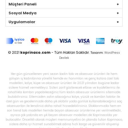
Müşteri Paneli
Sosyal Medya
Uygulamalar
© 2021
koprinaco.com
- Tüm Hakları Saklıdır.
Tasarım:
WordPress
Destek
Her gün güncellenen yeni sezon kadın takı ve aksesuar ürünleri ile hem
çalışan iş kadınlarına yönelik hemde ev hanımları ve genç kızlara özel takı
modelleri, kolye, küpe ve aksesuar ürünleri ile 2021 yılından bugüne kadar
sizlere hizmet vermekteyiz. Sizleri zarif gösterecek elbise ve kıyafetleriniz ile
rahatlıkla kombin yapabileceğiniz tüm kadın aksesuar ürünlerini sitemizde
bulabilirsiniz. Sitemizden satın alacağınız kolye, yüzük ve kombin takılar ile
özel gün ve gecelerinizde daha şık olabilir yada günlük kullanabileceğiniz saç
aksesuarları ile kendinizi daha rahat hissedebilirsiniz. Stoklarımızda hem en
son trend takı modelleri hemde bayan aksesuar ürünlerine yer verilmektedir,
ayrıca çok yakında en şık bayan aksesuar modelleri de Koprinaco'da yer
bulacaktır. Öncelikli olarak müşteri memnuniyetini ön planda tutan Koprinaco,
sizlere daha iyi hizmet sunabilmek adına hızlı kargo ve güvenilir alışverişi