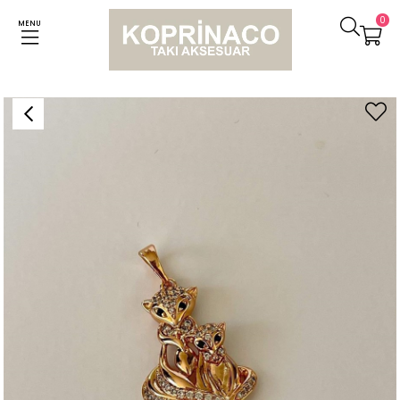
0
MENU
Anasayfa
Kolyeler
Özel Kaplama İkili Anne Yavru Uç Kolye (3 Cm)