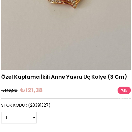
Özel Kaplama İkili Anne Yavru Uç Kolye (3 Cm)
₺121,38
₺142,80
%
15
İndirim
STOK KODU
(20391327)