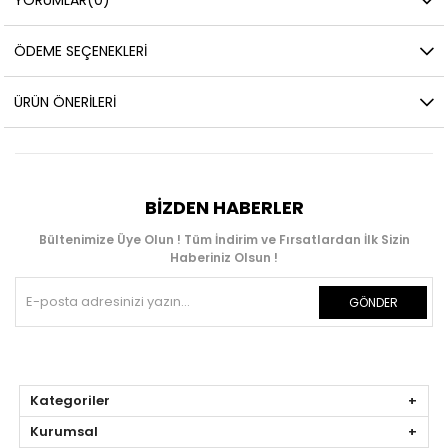
YORUMLAR
(0)
ÖDEME SEÇENEKLERI
ÜRÜN ÖNERILERI
BIZDEN HABERLER
Bültenimize Üye Olun ! Tüm İndirim ve Fırsatlardan İlk Sizin
Haberiniz Olsun !
GÖNDER
Kategoriler
Kurumsal