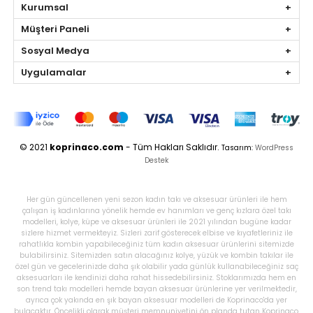
Kurumsal
Müşteri Paneli
Sosyal Medya
Uygulamalar
© 2021
koprinaco.com
- Tüm Hakları Saklıdır.
Tasarım:
WordPress
Destek
Her gün güncellenen yeni sezon kadın takı ve aksesuar ürünleri ile hem
çalışan iş kadınlarına yönelik hemde ev hanımları ve genç kızlara özel takı
modelleri, kolye, küpe ve aksesuar ürünleri ile 2021 yılından bugüne kadar
sizlere hizmet vermekteyiz. Sizleri zarif gösterecek elbise ve kıyafetleriniz ile
rahatlıkla kombin yapabileceğiniz tüm kadın aksesuar ürünlerini sitemizde
bulabilirsiniz. Sitemizden satın alacağınız kolye, yüzük ve kombin takılar ile
özel gün ve gecelerinizde daha şık olabilir yada günlük kullanabileceğiniz saç
aksesuarları ile kendinizi daha rahat hissedebilirsiniz. Stoklarımızda hem en
son trend takı modelleri hemde bayan aksesuar ürünlerine yer verilmektedir,
ayrıca çok yakında en şık bayan aksesuar modelleri de Koprinaco'da yer
bulacaktır. Öncelikli olarak müşteri memnuniyetini ön planda tutan Koprinaco,