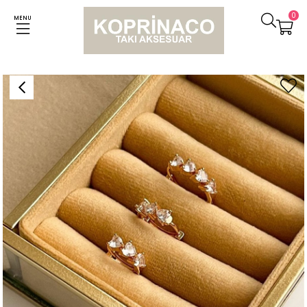
0
MENU
Anasayfa
Küpeler
Özel Kaplama Kalpli Baget Taşlı Üçlü Küpe Seti (2 Cm)