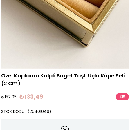
Özel Kaplama Kalpli Baget Taşlı Üçlü Küpe Seti
(2 Cm)
₺133,49
₺157,05
%
15
İndirim
STOK KODU
(20401046)