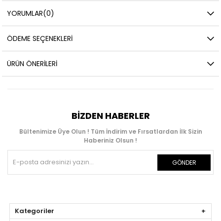
YORUMLAR
(0)
ÖDEME SEÇENEKLERI
ÜRÜN ÖNERILERI
BIZDEN HABERLER
Bültenimize Üye Olun ! Tüm İndirim ve Fırsatlardan İlk Sizin
Haberiniz Olsun !
GÖNDER
Kategoriler