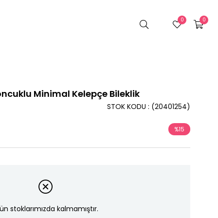
0
0
cuklu Minimal Kelepçe Bileklik
STOK KODU
(20401254)
%
15
İndirim
ün stoklarımızda kalmamıştır.