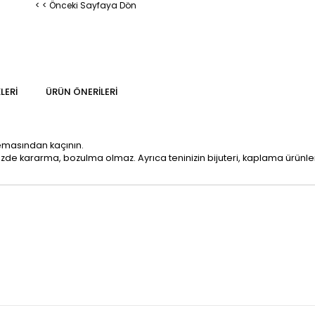
< < Önceki Sayfaya Dön
LERI
ÜRÜN ÖNERILERI
temasından kaçının.
mizde kararma, bozulma olmaz. Ayrıca teninizin bijuteri, kaplama ürün