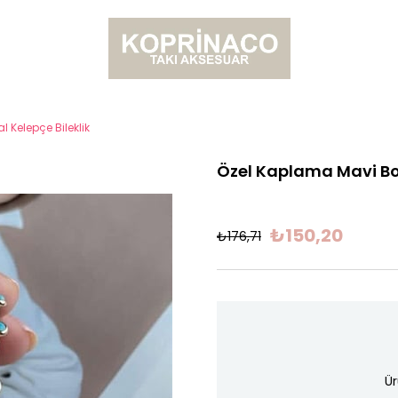
Kelepçe Bileklik
Özel Kaplama Mavi Bon
₺150,20
₺176,71
Ür