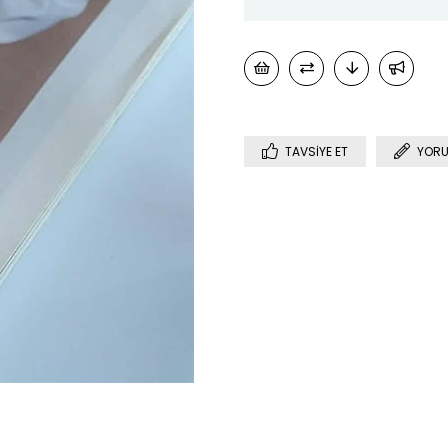
TAVSIYE ET
YORU