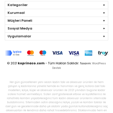
Kategoriler
Kurumsal
Müşteri Paneli
Sosyal Medya
Uygulamalar
© 2021
koprinaco.com
- Tüm Hakları Saklıdır.
Tasarım:
WordPress
Destek
Her gün güncellenen yeni sezon kadın takı ve aksesuar ürünleri ile hem
çalışan iş kadınlarına yönelik hemde ev hanımları ve genç kızlara özel takı
modelleri, kolye, küpe ve aksesuar ürünleri ile 2021 yılından bugüne kadar
sizlere hizmet vermekteyiz. Sizleri zarif gösterecek elbise ve kıyafetleriniz ile
rahatlıkla kombin yapabileceğiniz tüm kadın aksesuar ürünlerini sitemizde
bulabilirsiniz. Sitemizden satın alacağınız kolye, yüzük ve kombin takılar ile
özel gün ve gecelerinizde daha şık olabilir yada günlük kullanabileceğiniz saç
aksesuarları ile kendinizi daha rahat hissedebilirsiniz. Stoklarımızda hem en