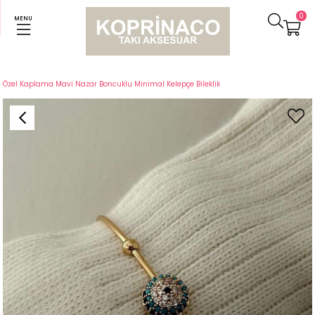
0
MENU
Anasayfa
Bileklikler
Özel Kaplama Mavi Nazar Boncuklu Minimal Kelepçe Bileklik