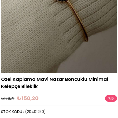
Özel Kaplama Mavi Nazar Boncuklu Minimal
Kelepçe Bileklik
₺150,20
₺176,71
%
15
İndirim
STOK KODU
(20401250)