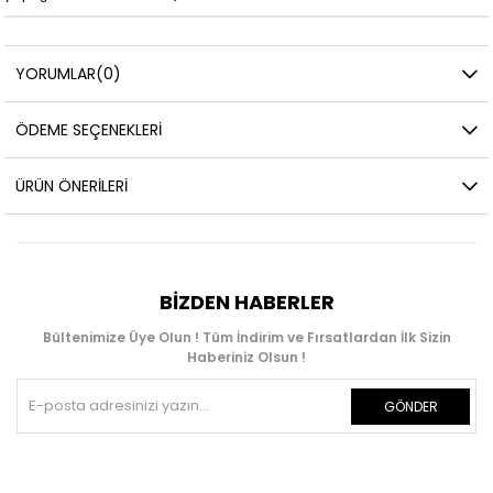
YORUMLAR
(0)
ÖDEME SEÇENEKLERI
ÜRÜN ÖNERILERI
BIZDEN HABERLER
Bültenimize Üye Olun ! Tüm İndirim ve Fırsatlardan İlk Sizin
Haberiniz Olsun !
GÖNDER