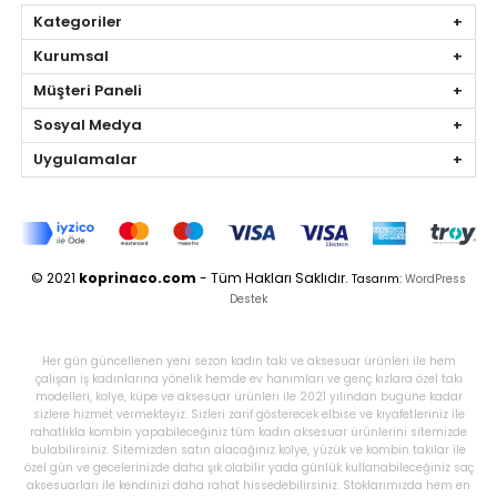
Kategoriler
Kurumsal
Müşteri Paneli
Sosyal Medya
Uygulamalar
© 2021
koprinaco.com
- Tüm Hakları Saklıdır.
Tasarım:
WordPress
Destek
Her gün güncellenen yeni sezon kadın takı ve aksesuar ürünleri ile hem
çalışan iş kadınlarına yönelik hemde ev hanımları ve genç kızlara özel takı
modelleri, kolye, küpe ve aksesuar ürünleri ile 2021 yılından bugüne kadar
sizlere hizmet vermekteyiz. Sizleri zarif gösterecek elbise ve kıyafetleriniz ile
rahatlıkla kombin yapabileceğiniz tüm kadın aksesuar ürünlerini sitemizde
bulabilirsiniz. Sitemizden satın alacağınız kolye, yüzük ve kombin takılar ile
özel gün ve gecelerinizde daha şık olabilir yada günlük kullanabileceğiniz saç
aksesuarları ile kendinizi daha rahat hissedebilirsiniz. Stoklarımızda hem en