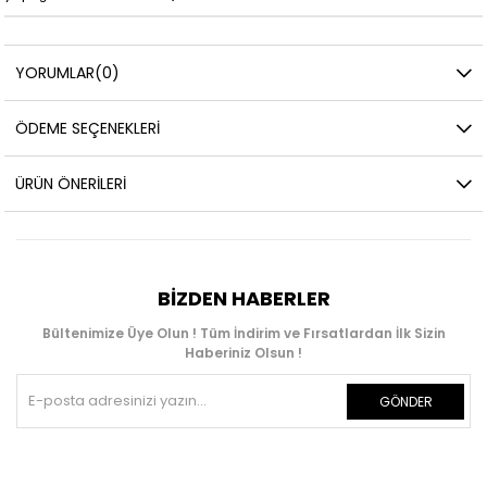
YORUMLAR
(0)
ÖDEME SEÇENEKLERI
ÜRÜN ÖNERILERI
BIZDEN HABERLER
Bültenimize Üye Olun ! Tüm İndirim ve Fırsatlardan İlk Sizin
Haberiniz Olsun !
GÖNDER