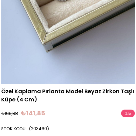
Özel Kaplama Pırlanta Model Beyaz Zirkon Taşlı
Küpe (4 Cm)
₺141,85
₺166,88
%
15
İndirim
STOK KODU
(203460)